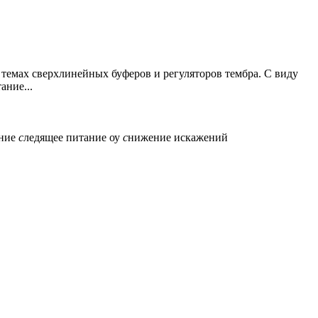
темах сверхлинейных буферов и регуляторов тембра. С виду
ание...
ание
с
ледящее питание оу
с
нижение искажений