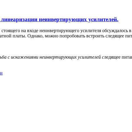
я линеаризации неинвертирующих усилителей.
 стоящего на входе неинвертирующего усилителя обсуждалось в 
атной платы. Однако, можно попробовать встроить следящее пит
ьба
с
искажениями
неинвертирующих
усилителей
с
ледящее пит
ли