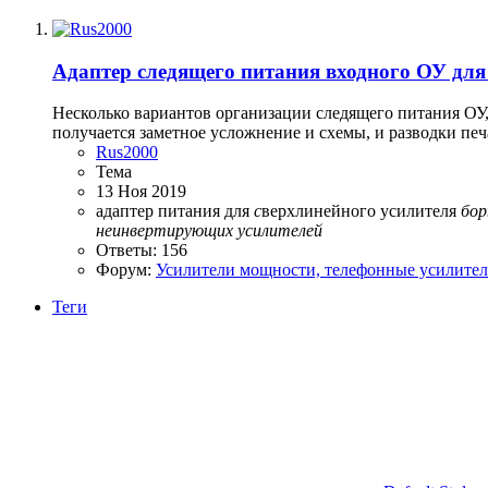
Адаптер следящего питания входного ОУ дл
Несколько вариантов организации следящего питания ОУ,
получается заметное усложнение и схемы, и разводки печ
Rus2000
Тема
13 Ноя 2019
адаптер питания для
с
верхлинейного усилителя
бор
неинвертирующих
усилителей
Ответы: 156
Форум:
Усилители мощности, телефонные усилите
Теги