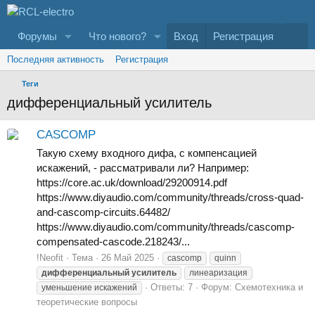
Форумы
Что нового?
Вход
Регистрация
Последняя активность
Регистрация
Теги
дифференциальный усилитель
CASCOMP
Такую схему входного дифа, с компенсацией
искажений, - рассматривали ли? Например:
https://core.ac.uk/download/29200914.pdf
https://www.diyaudio.com/community/threads/cross-quad-
and-cascomp-circuits.64482/
https://www.diyaudio.com/community/threads/cascomp-
compensated-cascode.218243/...
!Neofit
Тема
26 Май 2025
cascomp
quinn
дифференциальный
усилитель
линеаризация
Ответы: 7
Форум:
Схемотехника и
уменьшение искажений
теоретические вопросы