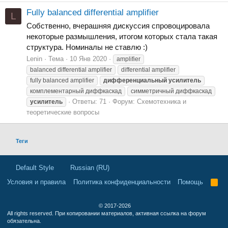
Fully balanced differential amplifier
L
Собственно, вчерашняя дискуссия спровоцировала
некоторые размышления, итогом которых стала такая
структура. Номиналы не ставлю :)
Lenin
Тема
10 Янв 2020
amplifier
balanced differential amplifier
differential amplifier
fully balanced amplifier
дифференциальный
усилитель
комплементарный диффкаскад
симметричный диффкаскад
Ответы: 71
Форум:
Схемотехника и
усилитель
теоретические вопросы
Теги
Default Style
Russian (RU)
Условия и правила
Политика конфиденциальности
Помощь
R
S
S
© 2017-2026
All rights reserved. При копировании материалов, активная ссылка на форум
обязательна.