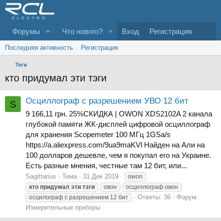
Форумы
Что нового?
Вход
Регистрация
Последняя активность
Регистрация
Теги
кто придумал эти тэги
Осциллограф с разрешением УВО 12 бит
S
9 166,11 грн. 25%СКИДКА | OWON XDS2102A 2 канала
глубокой памяти ЖК-дисплей цифровой осциллограф
для хранения Scopemeter 100 МГц 1GSa/s
https://a.aliexpress.com/9ua9maKVl Найден на Али на
100 долларов дешевле, чем я покупал его на Украине.
Есть разные мнения, честные там 12 бит, или...
Sagittarius
Тема
31 Дек 2019
owon
кто
придумал
эти
тэги
овон
осциллограф овон
Ответы: 36
Форум:
осцилограф с разрешением 12 бит
Измерительные приборы