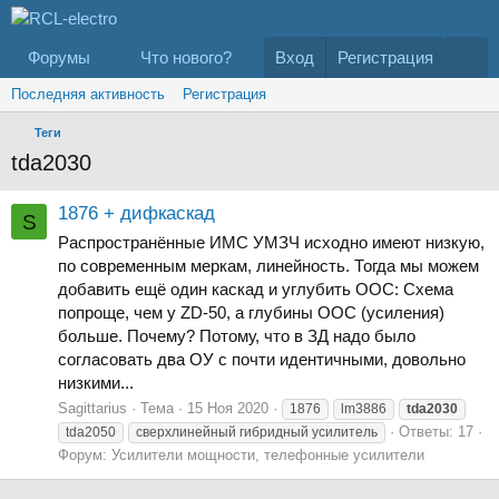
Форумы
Что нового?
Вход
Регистрация
Последняя активность
Регистрация
Теги
tda2030
1876 + дифкаскад
S
Распространённые ИМС УМЗЧ исходно имеют низкую,
по современным меркам, линейность. Тогда мы можем
добавить ещё один каскад и углубить ООС: Схема
попроще, чем у ZD-50, а глубины ООС (усиления)
больше. Почему? Потому, что в ЗД надо было
согласовать два ОУ с почти идентичными, довольно
низкими...
Sagittarius
Тема
15 Ноя 2020
1876
lm3886
tda2030
Ответы: 17
tda2050
сверхлинейный гибридный усилитель
Форум:
Усилители мощности, телефонные усилители