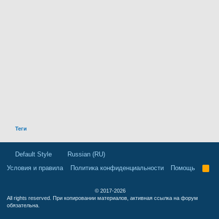
Теги
Default Style
Russian (RU)
Условия и правила
Политика конфиденциальности
Помощь
R
S
S
© 2017-2026
All rights reserved. При копировании материалов, активная ссылка на форум
обязательна.