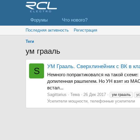
Форумы
Что нового?
Последняя активность
Регистрация
Теги
ум грааль
УМ Грааль. Сверхлинейник с ВК в кл
S
Немного попрактиковался на такой схеме:
допиленная рашпилем. Но УН взят из МАСТ
встал...
Sagittarius
Тема
26 Дек 2017
ум
грааль
у
Усилители мощности, телефонные усилители