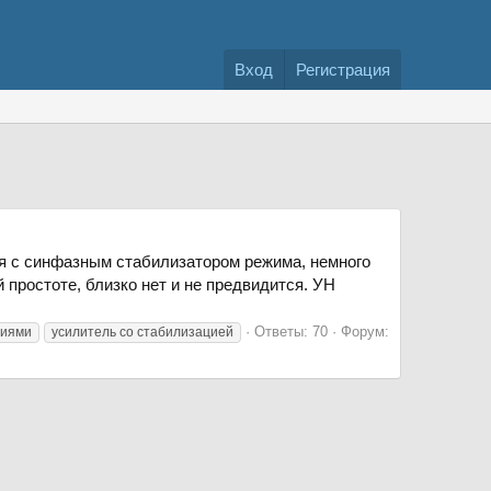
Вход
Регистрация
ля с синфазным стабилизатором режима, немного
 простоте, близко нет и не предвидится. УН
Ответы: 70
Форум:
ниями
усилитель со стабилизацией