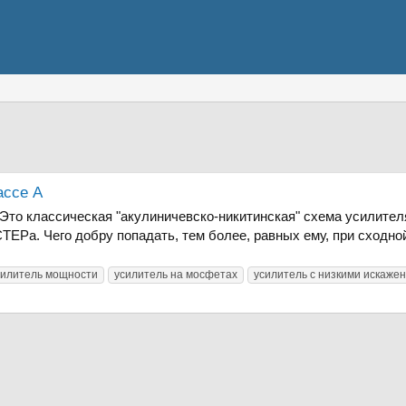
ассе А
 Это классическая "акулиничевско-никитинская" схема усилите
ЕРа. Чего добру попадать, тем более, равных ему, при сходной
силитель мощности
усилитель на мосфетах
усилитель с низкими искаже