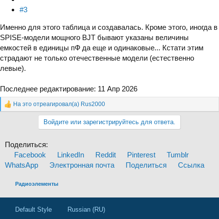
#3
Именно для этого таблица и создавалась. Кроме этого, иногда в
SPISE-модели мощного BJT бывают указаны величины
емкостей в единицы пФ да еще и одинаковые... Кстати этим
страдают не только отечественные модели (естественно
левые).
Последнее редактирование:
11 Апр 2026
На это отреагировал(а)
Rus2000
Р
е
Войдите или зарегистрируйтесь для ответа.
а
к
ц
Поделиться:
и
Facebook
LinkedIn
Reddit
Pinterest
Tumblr
и
:
WhatsApp
Электронная почта
Поделиться
Ссылка
Радиоэлементы
Default Style
Russian (RU)