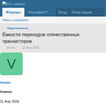
Форумы
Что нового?
Вход
Регистрация
Новые сообщения
Радиоэлементы
Ёмкости переходов отечественных
транзисторов
А
Д
Vector
11 Апр 2026
в
а
т
т
V
о
а
р
н
т
а
е
ч
м
а
ы
л
Vector
а
Новичок
11 Апр 2026