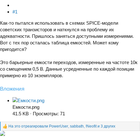
#1
Как-то пытался использовать в схемах SPICE-модели
советских транзисторов и наткнулся на проблему их
адекватности. Пришлось заняться доступными измерениями.
Вот с тех пор осталась таблица емкостей. Может кому
пригодится?
Это барьерные емкости переходов, измеренные на частоте 10к
со смещением 0,5 В. Данные усредненные по каждой позиции
примерно из 10 экземпляров.
Вложения
Емкости.png
41.5 KB · Просмотры: 71
На это отреагировали
PowerUser
,
sabbath
,
!Neofit
и 3 других
Р
е
а