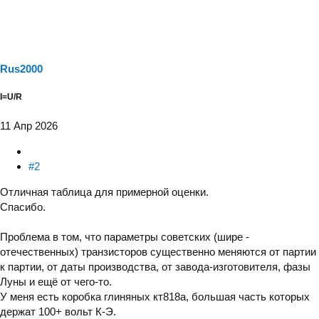
к
ц
и
и
:
Rus2000
I=U/R
11 Апр 2026
#2
Отличная таблица для примерной оценки.
Спасибо.
Проблема в том, что параметры советских (шире -
отечественных) транзисторов существенно меняются от партии
к партии, от даты производства, от завода-изготовителя, фазы
Луны и ещё от чего-то.
У меня есть коробка глиняных кт818а, большая часть которых
держат 100+ вольт К-Э.