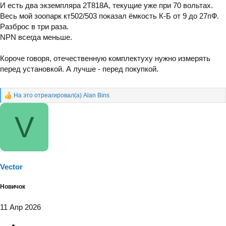
И есть два экземпляра 2Т818А, текущие уже при 70 вольтах.
Весь мой зоопарк кт502/503 показал ёмкость К-Б от 9 до 27пФ.
Разброс в три раза.
NPN всегда меньше.
Короче говоря, отечественную комплектуху нужно измерять
перед установкой. А лучше - перед покупкой.
На это отреагировал(а)
Alan Bins
Р
е
V
а
к
ц
и
и
:
Vector
Новичок
11 Апр 2026