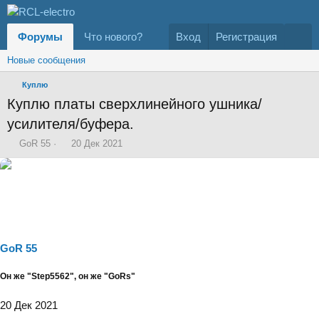
Форумы
Что нового?
Вход
Регистрация
Новые сообщения
Куплю
Куплю платы сверхлинейного ушника/
усилителя/буфера.
А
Д
GoR 55
20 Дек 2021
в
а
т
т
о
а
р
н
т
а
е
ч
м
а
ы
л
GoR 55
а
Он же "Step5562", он же "GoRs"
20 Дек 2021