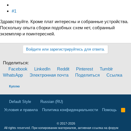
#1
Здравствуйте. Кроме плат интересны и собранные устройства.
Поскольку опыта сборки подобных схем нет, собранный
экземпляр и поинтересней.
Войдите или зарегистрируйтесь для ответа.
Поделиться:
Facebook
LinkedIn
Reddit
Pinterest
Tumblr
WhatsApp
Электронная почта
Поделиться
Ссылка
Куплю
Default Style
Russian (RU)
Условия и правила
Политика конфиденциальности
Помощь
R
S
S
© 2017-2026
All rights reserved. При копировании материалов, активная ссылка на форум