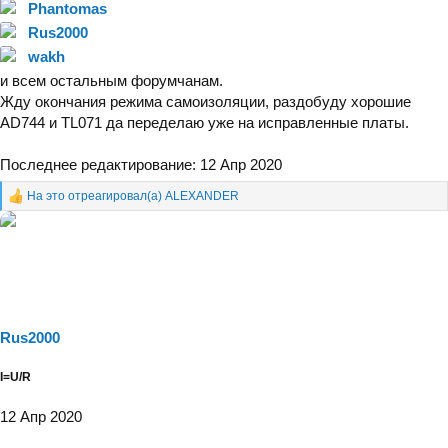
Phantomas
Rus2000
wakh
и всем остальным форумчанам.
Жду окончания режима самоизоляции, раздобуду хорошие
AD744 и TL071 да переделаю уже на исправленные платы.
Последнее редактирование:
12 Апр 2020
На это отреагировал(а)
ALEXANDER
Р
е
а
к
ц
и
и
:
Rus2000
I=U/R
12 Апр 2020