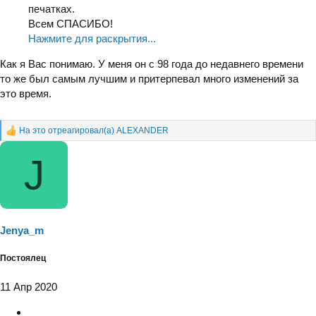
печатках.
Всем СПАСИБО!
Нажмите для раскрытия...
Как я Вас понимаю. У меня он с 98 года до недавнего времени
то же был самым лучшим и притерпевал много изменений за
это время.
На это отреагировал(а)
ALEXANDER
Р
е
J
а
к
ц
и
и
:
Jenya_m
Постоялец
11 Апр 2020