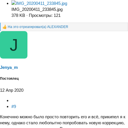
IMG_20200411_233845.jpg
378 KB · Просмотры: 121
На это отреагировал(а)
ALEXANDER
Р
е
J
а
к
ц
и
и
:
Jenya_m
Постоялец
12 Апр 2020
#9
Конечнно можно было просто повторить его и всё, прикипел я к
нему, однако стало любопытно попробовать новую коррекцию,