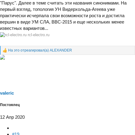
"Парус". Далее в теме считать эти названия синонимами. На
первый взгляд, топология УН Видерхольда-Агеева уже
практически исчерпала свои возможности роста и достигла
вершин в виде УМ СЛА, ВВС-2015 и еще нескольких менее
известных вариантов...
rcl-electro.ru
На это отреагировал(а)
ALEXANDER
Р
е
а
к
ц
и
и
:
valeric
Постоялец
12 Апр 2020
#19