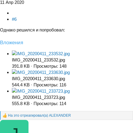
11 Апр 2020
#6
Однако решился и попробовал:
Вложения
IMG_20200411_233532.jpg
391.8 KB · Просмотры: 148
IMG_20200411_233630.jpg
544.4 KB · Просмотры: 116
IMG_20200411_233723.jpg
555.8 KB · Просмотры: 114
На это отреагировал(а)
ALEXANDER
Р
е
а
к