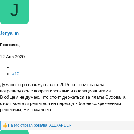
J
а
к
ц
и
и
:
Jenya_m
Постоялец
12 Апр 2020
#10
Думаю скоро возьмусь за сл2015 на этом сначала
потренируюсь с корректировками и операционниками...
В общем не думаю, что стоит держаться за платы Сухова, а
стоит всётаки решиться на переход к более современным
решениям, Не пожалеете!
На это отреагировал(а)
ALEXANDER
Р
е