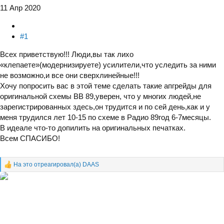
11 Апр 2020
#1
Всех приветствую!!! Люди,вы так лихо
«клепаете»(модернизируете) усилители,что уследить за ними
не возможно,и все они сверхлинейные!!!
Хочу попросить вас в этой теме сделать такие апгрейды для
оригинальной схемы ВВ 89,уверен, что у многих людей,не
зарегистрированных здесь,он трудится и по сей день,как и у
меня трудился лет 10-15 по схеме в Радио 89год 6-7месяцы.
В идеале что-то допилить на оригинальных печатках.
Всем СПАСИБО!
На это отреагировал(а)
DAAS
Р
е
а
к
ц
и
и
: