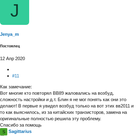
J
а
к
ц
и
и
:
Jenya_m
Постоялец
12 Апр 2020
#11
Как замечание:
Вот многие кто повторял ВВ89 жаловались на возбуд,
сложность настройки и д.т. Блин я не мог понять как они это
делают! В первые я увидел возбуд только на вот этих вв2011 и
то как выяснилось, из за китайских транзисторов, замена на
оригинальные полностью решила эту проблему.
Спасибо за помощь
Sagittarius
S