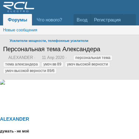
Форумы
Что нового?
Вход
Регистрация
Новые сообщения
Усилители мощности, телефонные усилители
Персональная тема Александера
А
Д
Т
ALEXANDER
11 Апр 2020
персональная тема
в
а
е
тема александера
умзч вв 89
умзч высокой верности
т
т
г
умзч высокой верности 89/6
о
а
и
р
н
т
а
е
ч
м
а
ы
л
а
ALEXANDER
думать - не моё