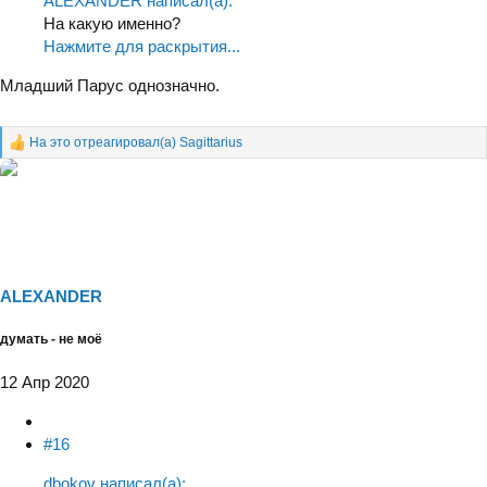
ALEXANDER написал(а):
На какую именно?
Нажмите для раскрытия...
Младший Парус однозначно.
На это отреагировал(а)
Sagittarius
Р
е
а
к
ц
и
и
:
ALEXANDER
думать - не моё
12 Апр 2020
#16
dbokov написал(а):