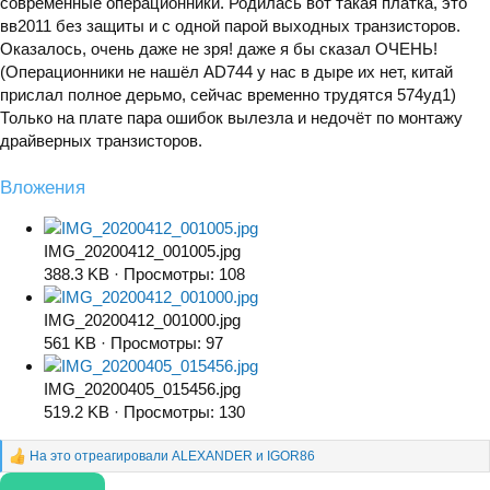
современные операционники. Родилась вот такая платка, это
вв2011 без защиты и с одной парой выходных транзисторов.
Оказалось, очень даже не зря! даже я бы сказал ОЧЕНЬ!
(Операционники не нашёл AD744 у нас в дыре их нет, китай
прислал полное дерьмо, сейчас временно трудятся 574уд1)
Только на плате пара ошибок вылезла и недочёт по монтажу
драйверных транзисторов.
Вложения
IMG_20200412_001005.jpg
388.3 KB · Просмотры: 108
IMG_20200412_001000.jpg
561 KB · Просмотры: 97
IMG_20200405_015456.jpg
519.2 KB · Просмотры: 130
На это отреагировали
ALEXANDER
и
IGOR86
Р
е