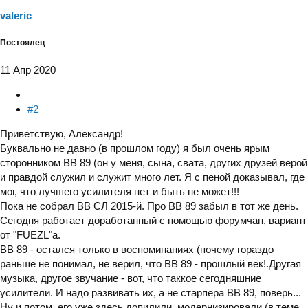
valeric
Постоялец
11 Апр 2020
#2
Приветствую, Александр!
Буквально не давно (в прошлом году) я был очень ярым
сторонником ВВ 89 (он у меня, сына, свата, других друзей верой
и правдой служил и служит много лет. Я с пеной доказывал, где
мог, что лучшего усилителя нет и быть не может!!!
Пока не собрал ВВ СЛ 2015-й. Про ВВ 89 забыл в тот же день.
Сегодня работает доработанный с помощью форумчан, вариант
от "FUEZL"а.
ВВ 89 - остался только в воспоминаниях (почему гораздо
раньше не понимал, не верил, что ВВ 89 - прошлый век!.Другая
музыка, другое звучание - вот, что таккое сегодняшние
усилители. И надо развивать их, а не старпера ВВ 89, поверь...
Ну и потом, его уже здесь допилили, модернизировали (в теме