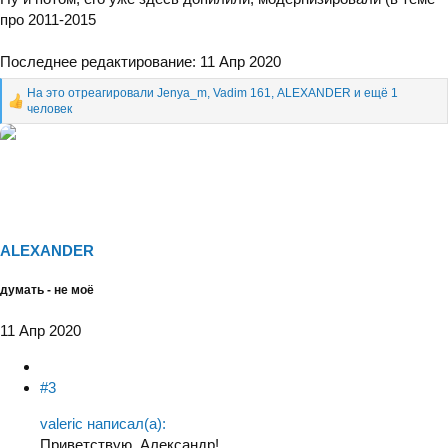
про 2011-2015
Последнее редактирование:
11 Апр 2020
На это отреагировали
Jenya_m
,
Vadim 161
,
ALEXANDER
и ещё 1
Р
человек
е
а
к
ц
и
и
:
ALEXANDER
думать - не моё
11 Апр 2020
#3
valeric написал(а):
Приветствую, Александр!