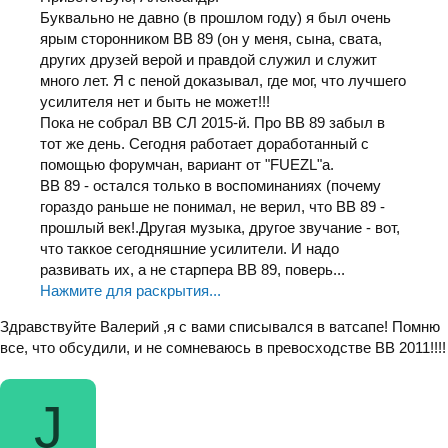
Буквально не давно (в прошлом году) я был очень
ярым сторонником ВВ 89 (он у меня, сына, свата,
других друзей верой и правдой служил и служит
много лет. Я с пеной доказывал, где мог, что лучшего
усилителя нет и быть не может!!!
Пока не собрал ВВ СЛ 2015-й. Про ВВ 89 забыл в
тот же день. Сегодня работает доработанный с
помощью форумчан, вариант от "FUEZL"а.
ВВ 89 - остался только в воспоминаниях (почему
гораздо раньше не понимал, не верил, что ВВ 89 -
прошлый век!.Другая музыка, другое звучание - вот,
что таккое сегодняшние усилители. И надо
развивать их, а не старпера ВВ 89, поверь...
Нажмите для раскрытия...
Здравствуйте Валерий ,я с вами списывался в ватсапе! Помню
все, что обсудили, и не сомневаюсь в превосходстве ВВ 2011!!!!
J