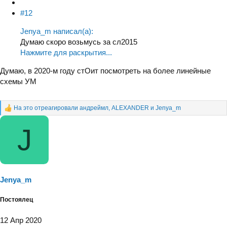
#12
Jenya_m написал(а):
Думаю скоро возьмусь за сл2015
Нажмите для раскрытия...
Думаю, в 2020-м году стОит посмотреть на более линейные
схемы УМ
На это отреагировали
андреймл
,
ALEXANDER
и
Jenya_m
Р
е
J
а
к
ц
и
и
:
Jenya_m
Постоялец
12 Апр 2020