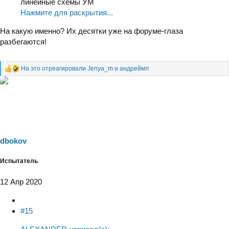
линейные схемы УМ
Нажмите для раскрытия...
На какую именно? Их десятки уже на форуме-глаза
разбегаются!
На это отреагировали
Jenya_m
и
андреймл
Р
е
а
к
ц
и
и
:
dbokov
Испытатель
12 Апр 2020
#15