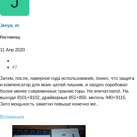
J
ц
и
и
:
Jenya_m
Постоялец
11 Апр 2020
#7
Затем, после, наверное года использования, понял, что защита
и компенсатор для моих целей лишние, и заодно поробовал
более менее современные транзисторы. Не впечатлило!. На
выходе 8101+8102, драйверные 851+850. мелочь 940+9115.
Зато мощьность заметно повыше конечно же..
Вложения