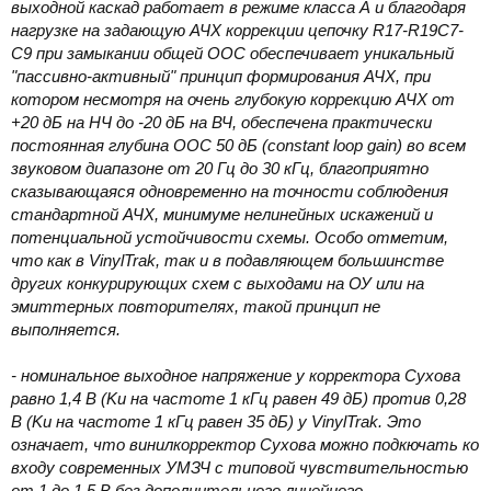
выходной каскад работает в режиме класса А и благодаря
нагрузке на задающую АЧХ коррекции цепочку R17-R19C7-
C9 при замыкании общей ООС обеспечивает уникальный
"пассивно-активный" принцип формирования АЧХ, при
котором несмотря на очень глубокую коррекцию АЧХ от
+20 дБ на НЧ до -20 дБ на ВЧ, обеспечена практически
постоянная глубина ООС 50 дБ (constant loop gain) во всем
звуковом диапазоне от 20 Гц до 30 кГц, благоприятно
сказывающаяся одновременно на точности соблюдения
стандартной АЧХ, минимуме нелинейных искажений и
потенциальной устойчивости схемы. Особо отметим,
что как в VinylTrak, так и в подавляющем большинстве
других конкурирующих схем с выходами на ОУ или на
эмиттерных повторителях, такой принцип не
выполняется.
- номинальное выходное напряжение у корректора Сухова
равно 1,4 В (Ku на частоте 1 кГц равен 49 дБ) против 0,28
В (Ku на частоте 1 кГц равен 35 дБ) у VinylTrak. Это
означает, что винилкорректор Сухова можно подкючать ко
входу современных УМЗЧ с типовой чувствительностью
от 1 до 1,5 В без дополнительного линейного