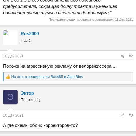
предусилителя, сокращая длину тракта и уменьшая
дополнительные шумы и искажения до минимума."
Последнее редактирование модератором:
11 Дек 2021
Rus2000
I=U/R
10 Дек 2021
#2
Похоже на агрессивную рекламу от велорежиссера...
На это отреагировали
Bass85
и
Alan Bins
Р
е
а
Эктор
к
Э
ц
Постоялец
и
и
:
10 Дек 2021
#3
А где схемы обоих корректоров-то?