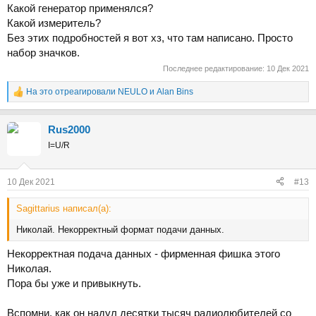
Какой генератор применялся?
Какой измеритель?
Без этих подробностей я вот хз, что там написано. Просто
набор значков.
Последнее редактирование:
10 Дек 2021
На это отреагировали
NEULO
и
Alan Bins
Р
е
а
Rus2000
к
ц
I=U/R
и
и
:
10 Дек 2021
#13
Sаgittarius написал(а):
Николай. Некорректный формат подачи данных.
Некорректная подача данных - фирменная фишка этого
Николая.
Пора бы уже и привыкнуть.
Вспомни, как он надул десятки тысяч радиолюбителей со