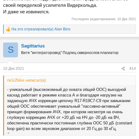
своей переделкой усилителя Видерхольда.
И даже не извинился.
Последнее редактирование:
10 Дек 2021
На это отреагировал(а)
Alan Bins
Р
е
а
Sаgittarius
к
S
ц
Витя "интеграторовед" Подлец сквернослов плагиатор
и
и
:
10 Дек 2021
#14
nick2bike написал(а):
- уникальный (высококомный до охвата общей ООС) выходной
каскад работает в режиме класса А и благодаря нагрузке на
задающую АЧХ коррекции цепочку R17-R19C7-C9 при замыкании
общей ООС обеспечивает уникальный "пассивно-активный"
принцип формирования АЧХ, при котором несмотря на очень
глубокую коррекцию АЧХ от +20 дБ на НЧ до -20 дБ на ВЧ,
обеспечена практически постоянная глубина ООС 50 дБ (constant
loop gain) во всем звуковом диапазоне от 20 Гц до 30 кГц,
благоприятно сказывающаяся одновременно на точности