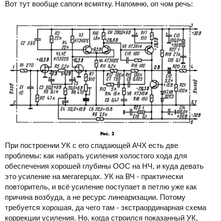
соблюдения стандартной АЧХ, минимуме нелинейных искажений
Вот тут вообще сапоги всмятку. Напомню, оп чом речь:
и потенциальной устойчивости схемы. Особо отметим, что как в
VinylTrak, так и в подавляющем большинстве других
конкурирующих схем с выходами на ОУ или на эмиттерных
повторителях, такой принцип не выполняется.
При построении УК с его спадающей АЧХ есть две
проблемы: как набрать усиления холостого хода для
обеспечения хорошей глубины ООС на НЧ, и куда девать
это усиление на мегагерцах. УК на ВЧ - практически
повторитель, и всё усиление поступает в петлю уже как
причина возбуда, а не ресурс линеаризации. Потому
требуется хорошая, да чего там - экстраординарная схема
коррекции усиления. Но, когда строился показанный УК,