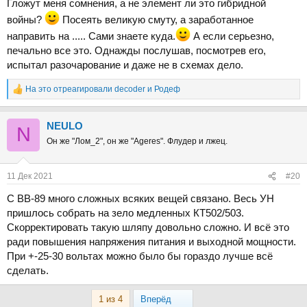
Гложут меня сомнения, а не элемент ли это гибридной
войны?
Посеять великую смуту, а заработанное
направить на ..... Сами знаете куда.
А если серьезно,
печально все это. Однажды послушав, посмотрев его,
испытал разочарование и даже не в схемах дело.
На это отреагировали
decoder
и
Родеф
Р
е
а
NEULO
к
N
ц
Он же "Лом_2", он же "Ageres". Флудер и лжец.
и
и
:
11 Дек 2021
#20
С ВВ-89 много сложных всяких вещей связано. Весь УН
пришлось собрать на зело медленных КТ502/503.
Скорректировать такую шляпу довольно сложно. И всё это
ради повышения напряжения питания и выходной мощности.
При +-25-30 вольтах можно было бы гораздо лучше всё
сделать.
Last
1 из 4
Вперёд