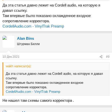
Да зта статья давно лежит на Сordell audio, на которую я
давал ссылку.
Там впервые было показано охлажденное входное
сопротивление корректора.
CordellAudio.com - VinylTrak Preamp
Alan Bins
Штурман Билли
10 Дек 2021
#9
wakh написал(а):
Да зта статья давно лежит на Сordell audio, на которую я давал
ссылку.
Там впервые было показано охлажденное входное
сопротивление корректора.
CordellAudio.com - VinylTrak Preamp
Не нашел там схемы самого корректора .