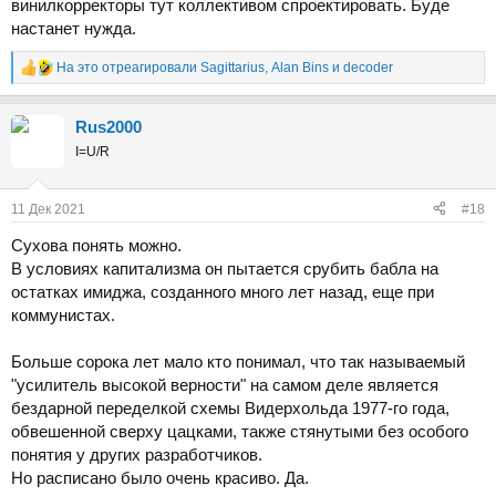
винилкорректоры тут коллективом спроектировать. Буде
настанет нужда.
На это отреагировали
Sаgittarius
,
Alan Bins
и
decoder
Р
е
а
Rus2000
к
ц
I=U/R
и
и
:
11 Дек 2021
#18
Сухова понять можно.
В условиях капитализма он пытается срубить бабла на
остатках имиджа, созданного много лет назад, еще при
коммунистах.
Больше сорока лет мало кто понимал, что так называемый
"усилитель высокой верности" на самом деле является
бездарной переделкой схемы Видерхольда 1977-го года,
обвешенной сверху цацками, также стянутыми без особого
понятия у других разработчиков.
Но расписано было очень красиво. Да.