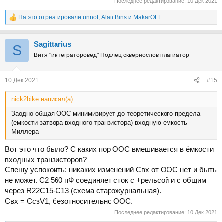
Последнее редактирование:
10 Дек 2021
На это отреагировали
unnot
,
Alan Bins
и
MakarOFF
Р
е
а
Sаgittarius
к
S
ц
Витя "интеграторовед" Подлец сквернослов плагиатор
и
и
:
10 Дек 2021
#15
nick2bike написал(а):
Заодно общая ООС минимизирует до теоретического предела
(емкости затвора входного транзистора) входную емкость
Миллера
Вот это что было? С каких пор ООС вмешивается в ёмкости
входных транзисторов?
Спешу успокоить: никаких изменений Свх от ООС нет и быть
не может. С2 560 пФ соединяет сток с +рельсой и с общим
через R22C15-C13 (схема старожурнальная).
Свх = СсзV1, безотносительно ООС.
Последнее редактирование:
10 Дек 2021