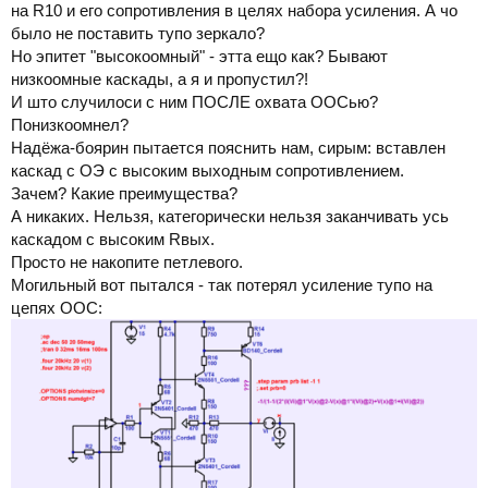
на R10 и его сопротивления в целях набора усиления. А чо
было не поставить тупо зеркало?
Но эпитет "высокоомный" - этта ещо как? Бывают
низкоомные каскады, а я и пропустил?!
И што случилоси с ним ПОСЛЕ охвата ООСью?
Понизкоомнел?
Надёжа-боярин пытается пояснить нам, сирым: вставлен
каскад с ОЭ с высоким выходным сопротивлением.
Зачем? Какие преимущества?
А никаких. Нельзя, категорически нельзя заканчивать усь
каскадом с высоким Rвых.
Просто не накопите петлевого.
Могильный вот пытался - так потерял усиление тупо на
цепях ООС: