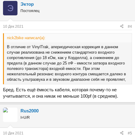
Эктор
Э
Постоялец
10 Дек 2021
#4
nick2bike написал(а):
В отличие от VinylTrak, апериодическая коррекция в данном
случае реализована не снижением стандартного входного
сопротивления (до 18 кОм, как у Корделла), а снижением до
предела (в данном случае до 25 пФ - емкости затвора входного
полевого транзистора) входной емкости. При этом
нежелательный резонанс входного контура смещается далеко в
область ультразвука и в звуковом диапазоне себя не проявляет,
Бред. Есть ещё ёмкость кабеля, которая почему-то не
учитывается, и она никак не меньше 100pf (в среднем).
Rus2000
I=U/R
10 Дек 2021
#5