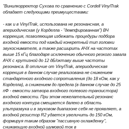
"Винилкорректор Сухова по сравнению с Cordell VinylTrak
обладает следующими преимуществами:
- как и в VinylTrak, использована не резонансная, а
апериодическая (у Корделла - "демпфированная") ВЧ
коррекция, позволяющая избежать процедуры подбора
входной емкости под каждый конкретный тип головки
звукоснимателя, а также расширить АЧХ на частотах
выше 15 кГц благодаря исключению обычного резкого завала
АЧХ с крутизной до 12 дБ/октаву выше частоты
резонанса. В отличие от VinylTrak, апериодическая
коррекция в данном случае реализована не снижением
стандартного входного сопротивления (до 18 кОм, как у
Корделла), а снижением до предела (в данном случае до 25
пФ - емкости затвора входного полевого транзистора)
входной емкости. При этом нежелательный резонанс
входного контура смещается далеко в область
ультразвука и в звуковом диапазоне себя не проявляет, а
входной резистор R2 удается увеличить до 150 кОм,
формируя таким образом "пассивную охлажденку",
снижающую входной шумовой ток в