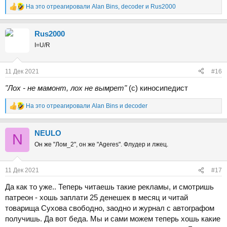
На это отреагировали
Alan Bins
,
decoder
и
Rus2000
Р
е
а
Rus2000
к
ц
I=U/R
и
и
:
11 Дек 2021
#16
"Лох - не мамонт, лох не вымрет"
(с) киносипедист
На это отреагировали
Alan Bins
и
decoder
Р
е
а
NEULO
к
N
ц
Он же "Лом_2", он же "Ageres". Флудер и лжец.
и
и
:
11 Дек 2021
#17
Да как то уже.. Теперь читаешь такие рекламы, и смотришь
патреон - хошь заплати 25 денешек в месяц и читай
товарища Сухова свободно, заодно и журнал с автографом
получишь. Да вот беда. Мы и сами можем теперь хошь какие