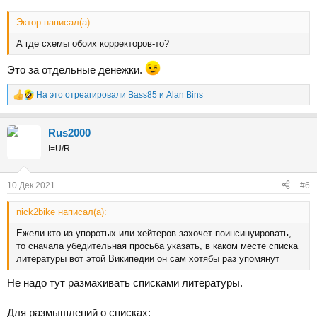
Эктор написал(а):
А где схемы обоих корректоров-то?
Это за отдельные денежки.
На это отреагировали
Bass85
и
Alan Bins
Р
е
а
Rus2000
к
ц
I=U/R
и
и
:
10 Дек 2021
#6
nick2bike написал(а):
Ежели кто из упоротых или хейтеров захочет поинсинуировать,
то сначала убедительная просьба указать, в каком месте списка
литературы вот этой Википедии он сам хотябы раз упомянут
Не надо тут размахивать списками литературы.
Для размышлений о списках: