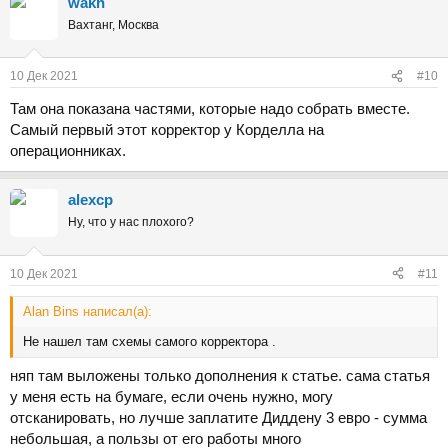
wakh
Вахтанг, Москва
10 Дек 2021
#10
Там она показана частями, которые надо собрать вместе.
Самый первый этот корректор у Корделла на
операционниках.
alexcp
Ну, что у нас плохого?
10 Дек 2021
#11
Alan Bins написал(а):
Не нашел там схемы самого корректора .
няп там выложены только дополнения к статье. сама статья
у меня есть на бумаге, если очень нужно, могу
отсканировать, но лучше заплатите Диддену 3 евро - сумма
небольшая, а пользы от его работы много