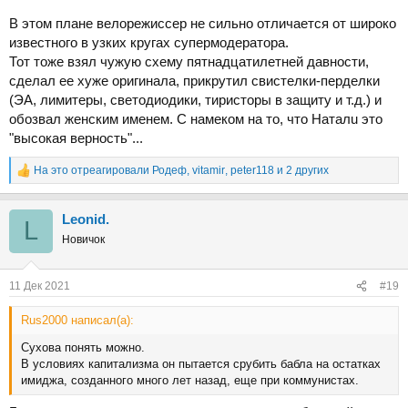
В этом плане велорежиссер не сильно отличается от широко
известного в узких кругах супермодератора.
Тот тоже взял чужую схему пятнадцатилетней давности,
сделал ее хуже оригинала, прикрутил свистелки-перделки
(ЭА, лимитеры, светодиодики, тиристоры в защиту и т.д.) и
обозвал женским именем. С намеком на то, что Haтaлu это
"высокая верность"...
На это отреагировали
Родеф
,
vitamir
,
peter118
и 2 других
Р
е
а
Leonid.
к
L
ц
Новичок
и
и
:
11 Дек 2021
#19
Rus2000 написал(а):
Сухова понять можно.
В условиях капитализма он пытается срубить бабла на остатках
имиджа, созданного много лет назад, еще при коммунистах.