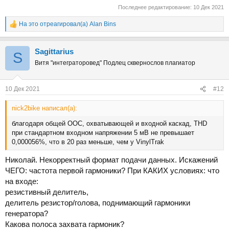
Последнее редактирование:
10 Дек 2021
На это отреагировал(а)
Alan Bins
Р
е
а
Sаgittarius
к
S
ц
Витя "интеграторовед" Подлец сквернослов плагиатор
и
и
:
10 Дек 2021
#12
nick2bike написал(а):
благодаря общей ООС, охватывающей и входной каскад, THD
при стандартном входном напряжении 5 мВ не превышает
0,000056%, что в 20 раз меньше, чем у VinylTrak
Николай. Некорректный формат подачи данных. Искажений
ЧЕГО: частота первой гармоники? При КАКИХ условиях: что
на входе:
резистивный делитель,
делитель резистор/голова, поднимающий гармоники
генератора?
Какова полоса захвата гармоник?