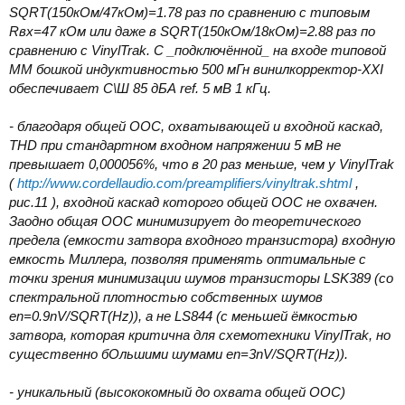
SQRT(150кОм/47кОм)=1.78 раз по сравнению с типовым
Rвх=47 кОм или даже в SQRT(150кОм/18кОм)=2.88 раз по
сравнению с VinylTrak. С _подключённой_ на входе типовой
ММ бошкой индуктивностью 500 мГн винилкорректор-XXI
обеспечивает С\Ш 85 дБА ref. 5 мВ 1 кГц.
- благодаря общей ООС, охватывающей и входной каскад,
THD при стандартном входном напряжении 5 мВ не
превышает 0,000056%, что в 20 раз меньше, чем у VinylTrak
(
http://www.cordellaudio.com/preamplifiers/vinyltrak.shtml
,
рис.11 ), входной каскад которого общей ООС не охвачен.
Заодно общая ООС минимизирует до теоретического
предела (емкости затвора входного транзистора) входную
емкость Миллера, позволяя применять оптимальные с
точки зрения минимизации шумов транзисторы LSK389 (со
спектральной плотностью собственных шумов
en=0.9nV/SQRT(Hz)), а не LS844 (с меньшей ёмкостью
затвора, которая критична для схемотехники VinylTrak, но
существенно бОльшими шумами en=3nV/SQRT(Hz)).
- уникальный (высококомный до охвата общей ООС)