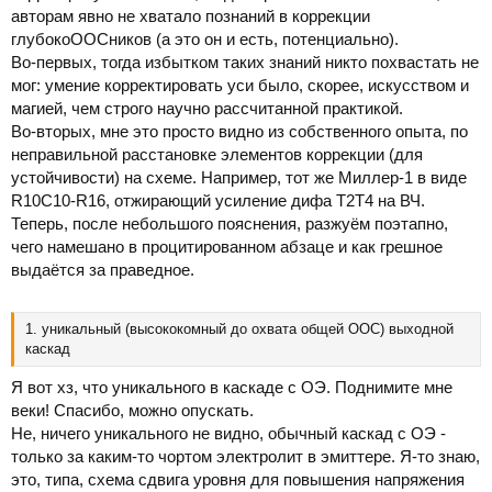
авторам явно не хватало познаний в коррекции
глубокоООСников (а это он и есть, потенциально).
Во-первых, тогда избытком таких знаний никто похвастать не
мог: умение корректировать уси было, скорее, искусством и
магией, чем строго научно рассчитанной практикой.
Во-вторых, мне это просто видно из собственного опыта, по
неправильной расстановке элементов коррекции (для
устойчивости) на схеме. Например, тот же Миллер-1 в виде
R10C10-R16, отжирающий усиление дифа Т2Т4 на ВЧ.
Теперь, после небольшого пояснения, разжуём поэтапно,
чего намешано в процитированном абзаце и как грешное
выдаётся за праведное.
1. уникальный (высококомный до охвата общей ООС) выходной
каскад
Я вот хз, что уникального в каскаде с ОЭ. Поднимите мне
веки! Спасибо, можно опускать.
Не, ничего уникального не видно, обычный каскад с ОЭ -
только за каким-то чортом электролит в эмиттере. Я-то знаю,
это, типа, схема сдвига уровня для повышения напряжения