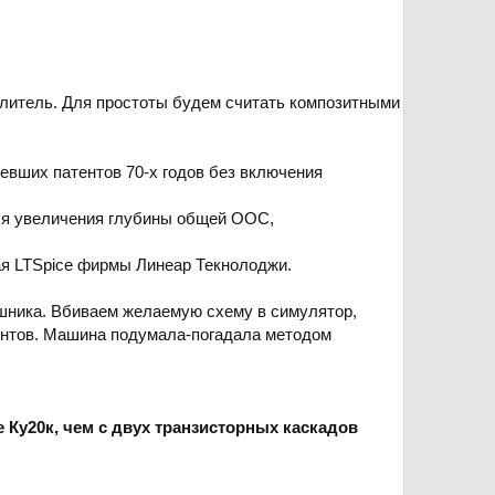
илитель. Для простоты будем считать композитными
ревших патентов 70-х годов без включения
:
ля увеличения глубины общей ООС,
ая LTSpice фирмы Линеар Текнолоджи.
ушника. Вбиваем желаемую схему в симулятор,
ентов. Машина подумала-погадала методом
 Ку20к, чем с двух транзисторных каскадов