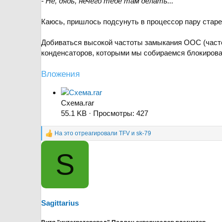
- Не, дядь, нечего тебе там делать...
Каюсь, пришлось подсунуть в процессор пару старен
Добиваться высокой частоты замыкания ООС (часто
конденсаторов, которыми мы собираемся блокирова
Вложения
Схема.rar
55.1 KB · Просмотры: 427
На это отреагировали
TFV
и
sk-79
Р
е
S
а
к
ц
и
и
:
Sagittarius