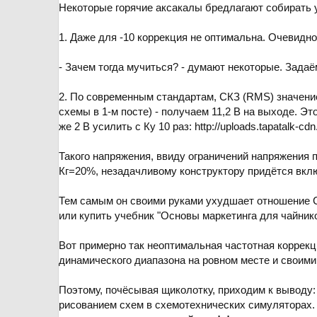
Некоторые горячие аксакалы бредлагают собирать ус
1. Даже для -10 коррекция не оптимальна. Очевидн
- Зачем тогда мучиться? - думают некоторые. Задаё
2. По современным стандартам, СКЗ (RMS) значение
схемы в 1-м посте) - получаем 11,2 В на выходе. Э
же 2 В усилить с Ку 10 раз: http://uploads.tapatalk
Такого напряжения, ввиду ограничений напряжения 
Кг=20%, незадачливому конструктору придётся вкл
Тем самым он своими руками ухудшает отношение С/Ш
или купить учебник "Основы маркетинга для чайнико
Вот примерно так неоптимальная частотная коррекц
динамического диапазона на ровном месте и своими
Поэтому, почёсывая щиколотку, приходим к выводу:
рисованием схем в схемотехнических симуляторах