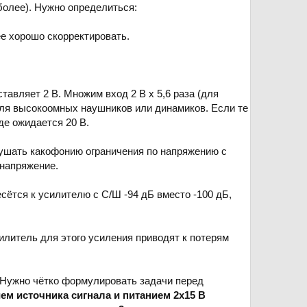
более). Нужно определиться:
е хорошо скорректировать.
авляет 2 В. Множим вход 2 В х 5,6 раза (для
 для высокоомных наушников или динамиков. Если те
оде ожидается 20 В.
лушать какофонию ограничения по напряжению с
 напряжение.
сётся к усилителю с С/Ш -94 дБ вместо -100 дБ,
илитель для этого усиления приводят к потерям
. Нужно чётко формулировать задачи перед
м источника сигнала и питанием 2х15 В