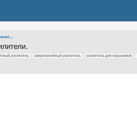
Усилители мощности, телефонные усилители
илители.
итный усилитель
сверхлинейный усилитель
усилитель для наушников