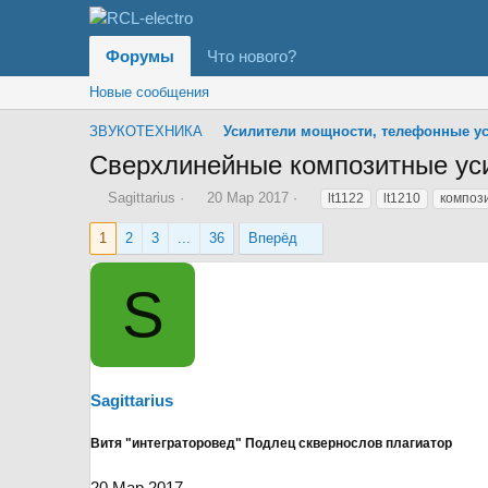
Форумы
Что нового?
Новые сообщения
ЗВУКОТЕХНИКА
Сверхлинейные композитные ус
А
Д
Т
Sagittarius
20 Мар 2017
lt1122
lt1210
композ
в
а
е
т
т
г
1
2
3
...
36
Вперёд
о
а
и
р
н
S
т
а
е
ч
м
а
ы
л
а
Sagittarius
Витя "интеграторовед" Подлец сквернослов плагиатор
20 Мар 2017