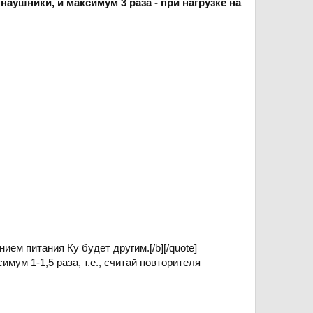
аушники, и максимум 3 раза - при нагрузке на
ием питания Ку будет другим.[/b][/quote]
мум 1-1,5 раза, т.е., считай повторителя