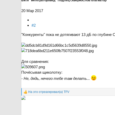
Витя "интеграторовед" Подлец сквернослов плагиатор
20 Мар 2017
#2
"Конкуренты" пока не дотягивают 13 дБ по глубине 
Для сравнения:
Почёсывая щиколотку:
- Не, дядь, нечего тебе там делать...
На это отреагировал(а)
TFV
Р
е
а
к
ц
и