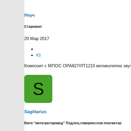
и
:
Неуч
Старожил
20 Мар 2017
#3
Композит с МПОС ОРА827/ЛТ1210 великолепно звучи
S
Sagittarius
Витя "интеграторовед" Подлец сквернослов плагиатор