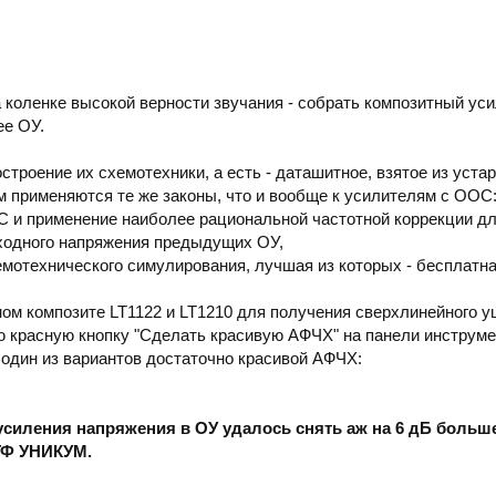
 коленке высокой верности звучания - собрать композитный ус
ее ОУ.
строение их схемотехники, а есть - даташитное, взятое из уста
м применяются те же законы, что и вообще к усилителям с ООС
С и применение наиболее рациональной частотной коррекции д
ходного напряжения предыдущих ОУ,
мотехнического симулирования, лучшая из которых - бесплатн
ном композите LT1122 и LT1210 для получения сверхлинейного 
 красную кнопку "Сделать красивую АФЧХ" на панели инструм
, один из вариантов достаточно красивой АФЧХ:
усиления напряжения в ОУ удалось снять аж на 6 дБ больше
ТФ УНИКУМ.