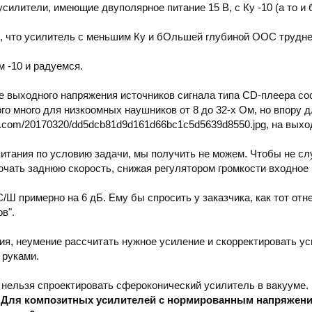
илители, имеющие двуполярное питание 15 В, с Ку -10 (а то и 
о, что усилитель с меньшим Ку и бОльшей глубиной ООС трудне
м -10 и радуемся.
 выходного напряжения источников сигнала типа CD-плеера сост
того много для низкоомных наушников от 8 до 32-х Ом, но впору
-cdn.com/20170320/dd5dcb81d9d161d66bc1c5d5639d8550.jpg, на вых
питания по условию задачи, мы получить не можем. Чтобы не с
ючать заднюю скорость, снижая регулятором громкости входное
 примерно на 6 дБ. Ему бы спросить у заказчика, как тот отне
в".
ия, неумение рассчитать нужное усиление и скорректировать ус
 руками.
 нельзя спроектировать сфероконический усилитель в вакууме
.
Для композитных усилителей с нормированным напряжение