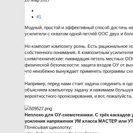
#1
Модный, простой и эффективный способ достичь на
усилители с охватом одной петлёй ООС двух и бол
Но композит композиту рознь. Есть рациональное по
собственного понимания. К композитным усилителя
схемотехнические: ликвидация петель местных ОО
физической безопасности: защита входов ОУ от вы
что неизбежно вынуждает применять программы схе
Например, перед нами стоит задача соединить в од
объясняем компьютеру задачу и нажимаем большую
вероятностного прогнозирования, и вот, пожалуйста
Неплохо для ОУ-схемотехники. С трёх каскадов 
усиления напряжения УМ класса МАСТЕР или У
Почёсывая щиколотку: