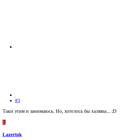
#3
Таки этим и занимаюсь. Но, хотелось бы халявы... ;D
L
Lazertok