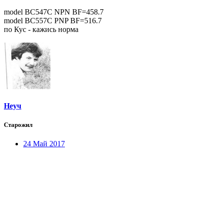
model BC547C NPN BF=458.7
model BC557C PNP BF=516.7
по Кус - кажись норма
Неуч
Старожил
24 Май 2017