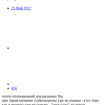
25 Май 2017
#16
почти полноценный для раскачки Усь
при таком питании стабилитроны уже не нужны - я их тоже
как и японцы уже не ставлю - "срут гады" на макси