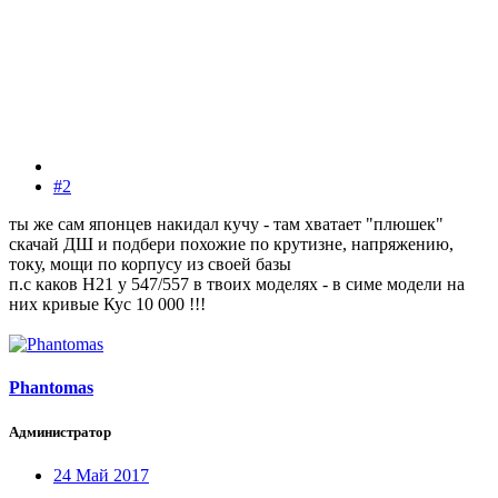
#2
ты же сам японцев накидал кучу - там хватает "плюшек"
скачай ДШ и подбери похожие по крутизне, напряжению,
току, мощи по корпусу из своей базы
п.с каков Н21 у 547/557 в твоих моделях - в симе модели на
них кривые Кус 10 000 !!!
Phantomas
Администратор
24 Май 2017