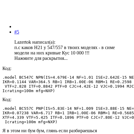
#5
Lazertok написал(а):
п.с каков Н21 у 547/557 в твоих моделях - в симе
модели на них кривые Кус 10 000 !!!
Нажмите для раскрытия...
Код:
.model BC547C NPN(IS=4.679E-14 NF=1.01 ISE=2.642E-15 NE
IKR=0.1144 VAR=364.5 RB=1 IRB=1.00E-06 RBM=1 RE=0.2598 
 VTF=2.828 ITF=0.8842 PTF=0 CJC=4.42E-12 VJC=0.1994 MJC
Icrating=100m mfg=NXP)
Код:
.model BC557C PNP(IS=5.83E-14 NF=1.009 ISE=3.88E-15 NE=
IKR=0.07238 VAR=6.717 RB=1 IRB=1.00E-06 RBM=1 RE=0.5685
XTF=4.339 VTF=5.425 ITF=0.1896 PTF=0 CJC=7.80E-12 VJC=0
 Icrating=100m mfg=NXP)
Я в этом ни бум бум, глянь если разбираешься