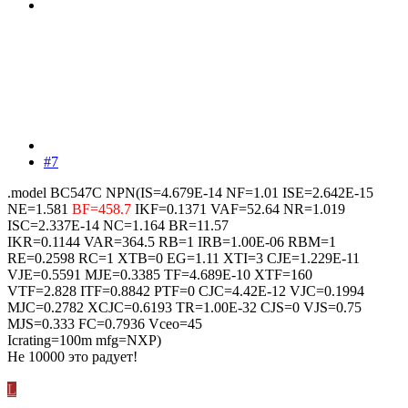
#7
.model BC547C NPN(IS=4.679E-14 NF=1.01 ISE=2.642E-15
NE=1.581
BF=458.7
IKF=0.1371 VAF=52.64 NR=1.019
ISC=2.337E-14 NC=1.164 BR=11.57
IKR=0.1144 VAR=364.5 RB=1 IRB=1.00E-06 RBM=1
RE=0.2598 RC=1 XTB=0 EG=1.11 XTI=3 CJE=1.229E-11
VJE=0.5591 MJE=0.3385 TF=4.689E-10 XTF=160
VTF=2.828 ITF=0.8842 PTF=0 CJC=4.42E-12 VJC=0.1994
MJC=0.2782 XCJC=0.6193 TR=1.00E-32 CJS=0 VJS=0.75
MJS=0.333 FC=0.7936 Vceo=45
Icrating=100m mfg=NXP)
Не 10000 это радует!
L