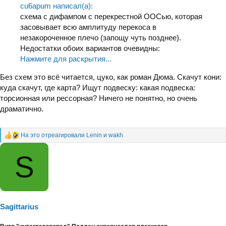
cu6apum написал(а):
схема с дифампом с перекрестной ООСью, которая
засовывает всю амплитуду перекоса в
незакороченное плечо (запощу чуть позднее).
Недостатки обоих вариантов очевидны:
Нажмите для раскрытия...
Без схем это всё читается, цуко, как роман Дюма. Скачут кони:
куда скачут, где карта? Ищут подвеску: какая подвеска:
торсионная или рессорная? Ничего не понятно, но очень
драматично.
На это отреагировали
Lenin
и
wakh
Р
е
S
а
к
ц
и
и
:
Sagittarius