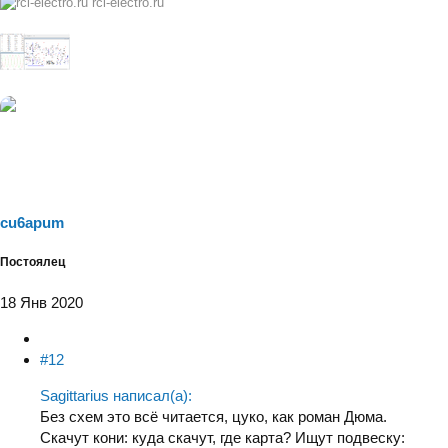
rcl-electro.ru
cu6apum
Постоялец
18 Янв 2020
#12
Sagittarius написал(а):
Без схем это всё читается, цуко, как роман Дюма.
Скачут кони: куда скачут, где карта? Ищут подвеску: