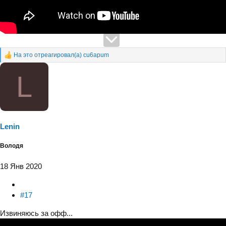
На это отреагировал(а)
cu6apum
Р
е
L
а
к
ц
и
и
:
Lenin
Володя
18 Янв 2020
#17
Извиняюсь за офф...