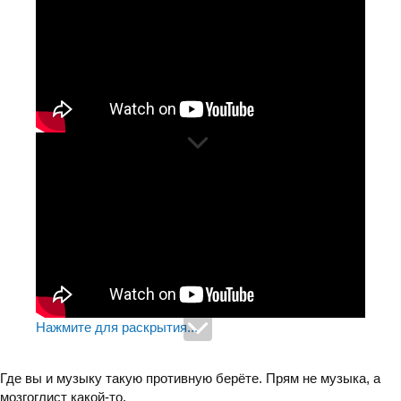
Нажмите для раскрытия...
Где вы и музыку такую противную берёте. Прям не музыка, а
мозгоглист какой-то.