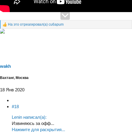
На это отреагировал(а)
cu6apum
Р
е
а
к
ц
и
и
:
wakh
Вахтанг, Москва
18 Янв 2020
#18
Lenin написал(а):
Извиняюсь за офф...
Нажмите для раскрытия...