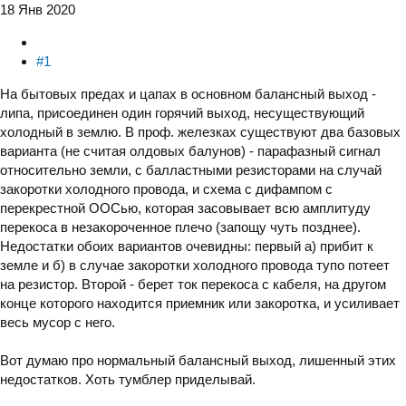
18 Янв 2020
#1
На бытовых предах и цапах в основном балансный выход -
липа, присоединен один горячий выход, несуществующий
холодный в землю. В проф. железках существуют два базовых
варианта (не считая олдовых балунов) - парафазный сигнал
относительно земли, с балластными резисторами на случай
закоротки холодного провода, и схема с дифампом с
перекрестной ООСью, которая засовывает всю амплитуду
перекоса в незакороченное плечо (запощу чуть позднее).
Недостатки обоих вариантов очевидны: первый а) прибит к
земле и б) в случае закоротки холодного провода тупо потеет
на резистор. Второй - берет ток перекоса с кабеля, на другом
конце которого находится приемник или закоротка, и усиливает
весь мусор с него.
Вот думаю про нормальный балансный выход, лишенный этих
недостатков. Хоть тумблер приделывай.