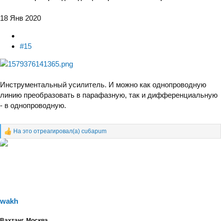
18 Янв 2020
#15
Инструментальный усилитель. И можно как однопроводную
линию преобразовать в парафазную, так и дифференциальную
- в однопроводную.
На это отреагировал(а)
cu6apum
Р
е
а
к
ц
и
и
:
wakh
Вахтанг, Москва