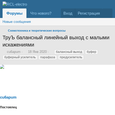
Форумы
Что нового?
Вход
Регистрация
Новые сообщения
Схемотехника и теоретические вопросы
ТруЪ балансный линейный выход с малыми
искажениями
А
Д
Т
cu6apum
18 Янв 2020
балансный выход
буфер
в
а
е
буферный усилитель
парафаза
предусилитель
т
т
г
о
а
и
р
н
т
а
е
ч
м
а
ы
л
а
cu6apum
Постоялец