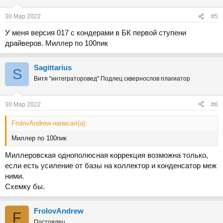
и
:
30 Мар 2022
#5
У меня версия 017 с кондерами в БК первой ступени
драйверов. Миллер по 100пик
Sаgittarius
S
Витя "интеграторовед" Подлец сквернослов плагиатор
30 Мар 2022
#6
FrolovAndrew написал(а):
Миллер по 100пик
Миллеровская однополюсная коррекция возможна только,
если есть усиление от базы на коллектор и конденсатор меж
ними.
Схемку бы.
FrolovAndrew
F
Постоялец