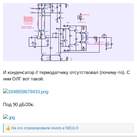
И конденсатор // термодатчику отсутствовал (почему-то). С
ним ОЛГ вот такой:
Под 90 дБ/20к.
На это отреагировали
revers
и
NEULO
Р
е