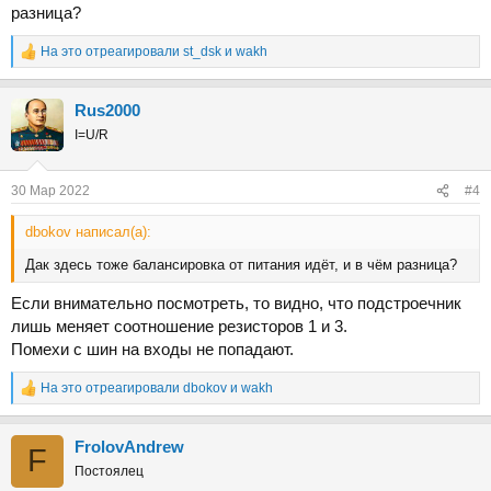
разница?
На это отреагировали
st_dsk
и
wakh
Р
е
а
Rus2000
к
ц
I=U/R
и
и
:
30 Мар 2022
#4
dbokov написал(а):
Дак здесь тоже балансировка от питания идёт, и в чём разница?
Если внимательно посмотреть, то видно, что подстроечник
лишь меняет соотношение резисторов 1 и 3.
Помехи с шин на входы не попадают.
На это отреагировали
dbokov
и
wakh
Р
е
а
FrolovAndrew
к
F
ц
Постоялец
и