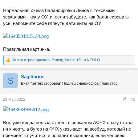
Нормальная схема балансировки Линов с токовыми
зеркалами - как у ОУ, и, если забудете, как балансировать
усь, напомните себе глянуть даташиты на ОУ:
Правильная картинка.
На это отреагировали
Родеф
,
Vadim 161
и
NEULO
Р
е
а
Sаgittarius
к
S
ц
Витя "интеграторовед" Подлец сквернослов плагиатор
и
и
:
29 Мар 2022
#2
Вот, уже видна польза от дел: с зеркалом АФЧХ сразу стала
ни к чорту, а бугор на ФЧХ указывает на возбуд, который не
преминет случиться и попалит выходники, если человек