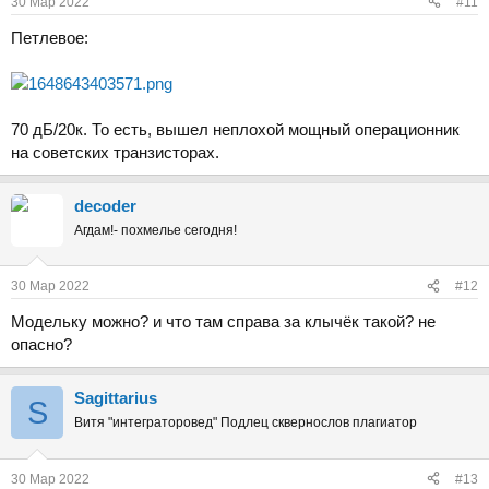
30 Мар 2022
#11
Петлевое:
70 дБ/20к. То есть, вышел неплохой мощный операционник
на советских транзисторах.
decoder
Агдам!- похмелье сегодня!
30 Мар 2022
#12
Модельку можно? и что там справа за клычёк такой? не
опасно?
Sаgittarius
S
Витя "интеграторовед" Подлец сквернослов плагиатор
30 Мар 2022
#13