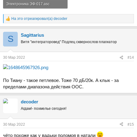
Электроника ЭФ-017.asc
12.8 KB · Просмотры: 70
На это отреагировал(а)
decoder
Р
е
а
Sаgittarius
к
S
ц
Витя "интеграторовед" Подлец сквернослов плагиатор
и
и
:
30 Мар 2022
#14
По Тиану - такое петлевое. Тоже 70 дБ/20к. А клык - за
пределами диапазона действия ООС.
decoder
Агдам!- похмелье сегодня!
30 Мар 2022
#15
чёто похоже как у вадьки поломоя в натали