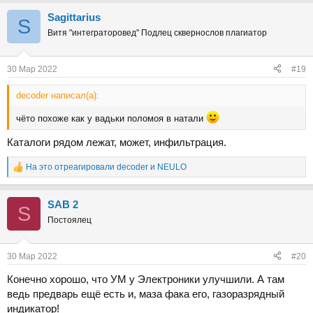
а
Sаgittarius
к
S
ц
Витя "интеграторовед" Подлец сквернослов плагиатор
и
и
:
30 Мар 2022
#19
decoder написал(а):
чёто похоже как у вадьки поломоя в натали
Каталоги рядом лежат, может, инфильтрация.
На это отреагировали
decoder
и
NEULO
Р
е
а
SAB 2
к
S
ц
Постоялец
и
и
:
30 Мар 2022
#20
Конечно хорошо, что УМ у Электроники улучшили. А там
ведь предварь ещё есть и, маза фака его, газоразрядный
индикатор!