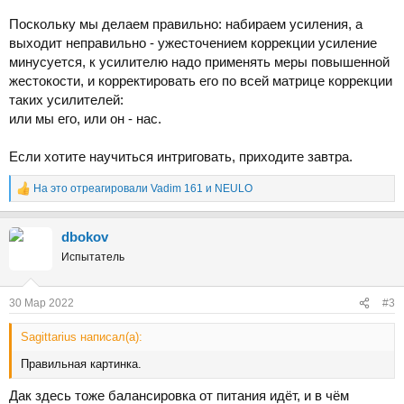
Поскольку мы делаем правильно: набираем усиления, а
выходит неправильно - ужесточением коррекции усиление
минусуется, к усилителю надо применять меры повышенной
жестокости, и корректировать его по всей матрице коррекции
таких усилителей:
или мы его, или он - нас.
Если хотите научиться интриговать, приходите завтра.
На это отреагировали
Vadim 161
и
NEULO
Р
е
а
dbokov
к
ц
Испытатель
и
и
:
30 Мар 2022
#3
Sаgittarius написал(а):
Правильная картинка.
Дак здесь тоже балансировка от питания идёт, и в чём