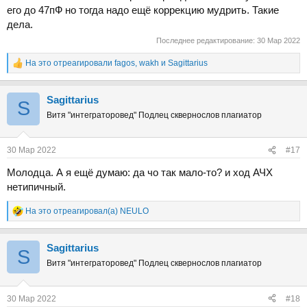
его до 47пФ но тогда надо ещё коррекцию мудрить. Такие
дела.
Последнее редактирование:
30 Мар 2022
На это отреагировали
fagos
,
wakh
и
Sаgittarius
Р
е
а
Sаgittarius
к
S
ц
Витя "интеграторовед" Подлец сквернослов плагиатор
и
и
:
30 Мар 2022
#17
Молодца. А я ещё думаю: да чо так мало-то? и ход АЧХ
нетипичный.
На это отреагировал(а)
NEULO
Р
е
а
Sаgittarius
к
S
ц
Витя "интеграторовед" Подлец сквернослов плагиатор
и
и
:
30 Мар 2022
#18