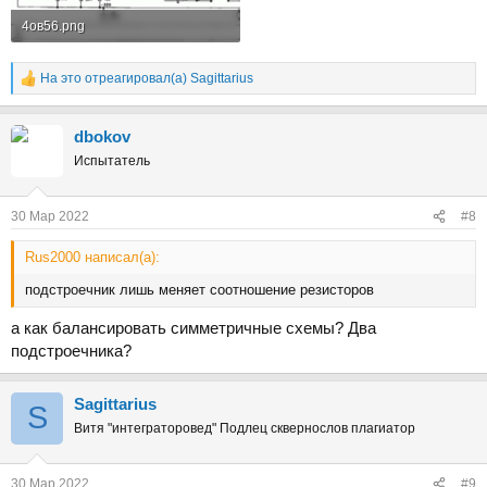
4ов56.png
1.2 MB · Просмотры: 332
На это отреагировал(а)
Sаgittarius
Р
е
а
dbokov
к
ц
Испытатель
и
и
:
30 Мар 2022
#8
Rus2000 написал(а):
подстроечник лишь меняет соотношение резисторов
а как балансировать симметричные схемы? Два
подстроечника?
Sаgittarius
S
Витя "интеграторовед" Подлец сквернослов плагиатор
30 Мар 2022
#9