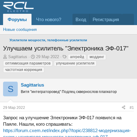
Форумы
Что нового?
Вход
Регистрация
Новые сообщения
Усилители мощности, телефонные усилители
Улучшаем усилитель "Электроника ЭФ-017"
А
Д
Т
Sаgittarius
29 Мар 2022
апгрейд
моддинг
в
а
е
оптимизация параметров
улучшение усилителя
т
т
г
частотная коррекция
о
а
и
р
н
т
а
Sаgittarius
S
е
ч
Витя "интеграторовед" Подлец сквернослов плагиатор
м
а
ы
л
а
29 Мар 2022
#1
Запрос на улучшение Электроники ЭФ-017 появился на
Паяле. Нашли, кого спрашивать:
https://forum.cxem.net/index.php?/topic/238812-модернизация-
схемы-усилителя-мощности-электроника-эф-017-