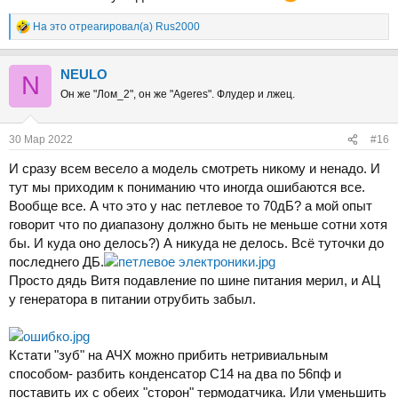
На это отреагировал(а)
Rus2000
Р
е
а
NEULO
к
N
ц
Он же "Лом_2", он же "Ageres". Флудер и лжец.
и
и
:
30 Мар 2022
#16
И сразу всем весело а модель смотреть никому и ненадо. И
тут мы приходим к пониманию что иногда ошибаются все.
Вообще все. А что это у нас петлевое то 70дБ? а мой опыт
говорит что по диапазону должно быть не меньше сотни хотя
бы. И куда оно делось?) А никуда не делось. Всё туточки до
последнего ДБ.
Просто дядь Витя подавление по шине питания мерил, и АЦ
у генератора в питании отрубить забыл.
Кстати "зуб" на АЧХ можно прибить нетривиальным
способом- разбить конденсатор С14 на два по 56пф и
поставить их с обеих "сторон" термодатчика. Или уменьшить