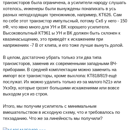
транзисторов была ограничена, а усилители народу слушать
хотелось, инженеры были вынуждены понапихать в усь
разных неподходящих треножников, например, КТ626. Сам
по себе этот транзистор импульсный, потому Скб у него - 150
пФ, что явно много для УН и ВК хорошего усилителя.
Высоковольтный КТ961 ы УН и ВК должен быть склонен к
квазинасыщению, это приведёт к искажениям при
напряжениях -7 В от клипа, и его тоже лучше вынуть долой.
В целом, достаточно убрать только эти два типа
транзисторов, заменив их современными западными ВЧ-
приборами. В средней комплектации можно заменить на
импорт все транзисторы, кроме выхлопа: КТ818/819 ещё
послужат. Их можно удалить только из-за малого h21э или
Укэ0гр, которые грозят большими искажениями или вовсе
выходом уся из строя.
Итого, мы получим усилитель с минимальным
вмешательством в исходную схему, что и требовалось по
техзаданию. Что же за линейность мы получили?