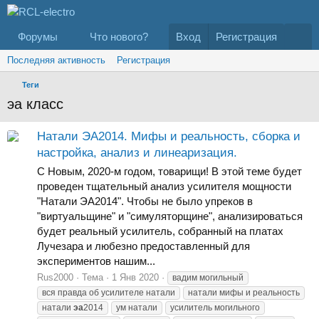
Форумы
Что нового?
Вход
Регистрация
Последняя активность
Регистрация
Теги
эа класс
Натали ЭА2014. Мифы и реальность, сборка и
настройка, анализ и линеаризация.
С Новым, 2020-м годом, товарищи! В этой теме будет
проведен тщательный анализ усилителя мощности
"Натали ЭА2014". Чтобы не было упреков в
"виртуальщине" и "симуляторщине", анализироваться
будет реальный усилитель, собранный на платах
Лучезара и любезно предоставленный для
экспериментов нашим...
Rus2000
Тема
1 Янв 2020
вадим могильный
вся правда об усилителе натали
натали мифы и реальность
натали
эа
2014
ум натали
усилитель могильного