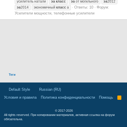
усилитель натали
эа
класс
эа
от могильного
эа
2012
Ответы: 10
Форум:
эа
2014
экономичный
класс
а
Усилители мощности, телефонные усилители
Теги
Default Style
Russian (RU)
Условия и правила
Политика конфиденциальности
Помощь
R
S
S
© 2017-2026
All rights reserved. При копировании материалов, активная ссылка на форум
обязательна.