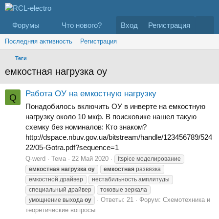
Форумы
Что нового?
Вход
Регистрация
Последняя активность
Регистрация
Теги
емкостная нагрузка оу
Работа ОУ на емкостную нагрузку
Q
Понадобилось включить ОУ в инверте на емкостную
нагрузку около 10 мкф. В поисковике нашел такую
схемку без номиналов: Кто знаком?
http://dspace.nbuv.gov.ua/bitstream/handle/123456789/524
22/05-Gotra.pdf?sequence=1
Q-werd
Тема
22 Май 2020
ltspice моделирование
емкостная
нагрузка
оу
емкостная
развязка
емкостной драйвер
нестабильность амплитуды
специальный драйвер
токовые зеркала
Ответы: 21
Форум:
Схемотехника и
умощнение выхода
оу
теоретические вопросы