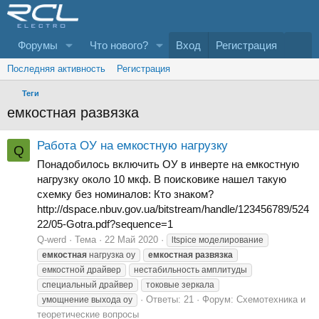
Форумы
Что нового?
Вход
Регистрация
Последняя активность
Регистрация
Теги
емкостная развязка
Работа ОУ на емкостную нагрузку
Q
Понадобилось включить ОУ в инверте на емкостную
нагрузку около 10 мкф. В поисковике нашел такую
схемку без номиналов: Кто знаком?
http://dspace.nbuv.gov.ua/bitstream/handle/123456789/524
22/05-Gotra.pdf?sequence=1
Q-werd
Тема
22 Май 2020
ltspice моделирование
емкостная
нагрузка оу
емкостная
развязка
емкостной драйвер
нестабильность амплитуды
специальный драйвер
токовые зеркала
Ответы: 21
Форум:
Схемотехника и
умощнение выхода оу
теоретические вопросы