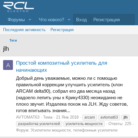
Форумы
Что нового?
Вход
Регистрация
Последняя активность
Регистрация
Теги
jlh
Простой композитный усилитель для
A
начинающих
Добрый день уважаемые, можно ли с помощью
правильной коррекции улучшить усилитель (клон
ARCAM delta90), собрал его два месяца назад
(надоело лепить уны к Крику4330) неожиданно не
плохо звучит. Издалека похож на JLH. Жду советов,
готов впитывать знания...
AVTOMAT63
Тема
21 Янв 2018
arcam
avtomat63
jlh
Ответы: 225
разработка усилителей
усилитель мощности
Форум:
Усилители мощности, телефонные усилители