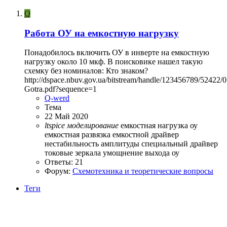
Q
Работа ОУ на емкостную нагрузку
Понадобилось включить ОУ в инверте на емкостную
нагрузку около 10 мкф. В поисковике нашел такую
схемку без номиналов: Кто знаком?
http://dspace.nbuv.gov.ua/bitstream/handle/123456789/52422/0
Gotra.pdf?sequence=1
Q-werd
Тема
22 Май 2020
ltspice
моделирование
емкостная нагрузка оу
емкостная развязка
емкостной драйвер
нестабильность амплитуды
специальный драйвер
токовые зеркала
умощнение выхода оу
Ответы: 21
Форум:
Схемотехника и теоретические вопросы
Теги