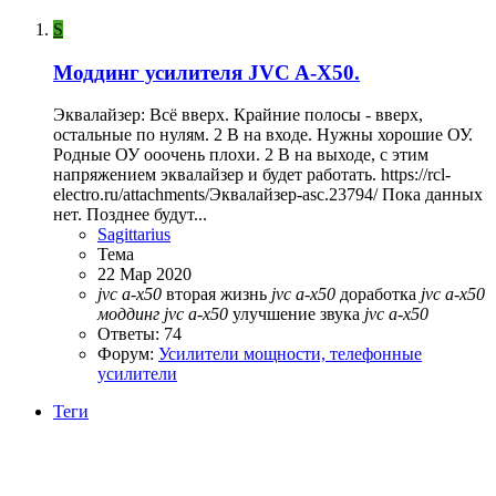
S
Моддинг усилителя JVC A-X50.
Эквалайзер: Всё вверх. Крайние полосы - вверх,
остальные по нулям. 2 В на входе. Нужны хорошие ОУ.
Родные ОУ ооочень плохи. 2 В на выходе, с этим
напряжением эквалайзер и будет работать. https://rcl-
electro.ru/attachments/Эквалайзер-asc.23794/ Пока данных
нет. Позднее будут...
Sagittarius
Тема
22 Мар 2020
jvc
a-x50
вторая жизнь
jvc
a-x50
доработка
jvc
a-x50
моддинг
jvc
a-x50
улучшение звука
jvc
a-x50
Ответы: 74
Форум:
Усилители мощности, телефонные
усилители
Теги