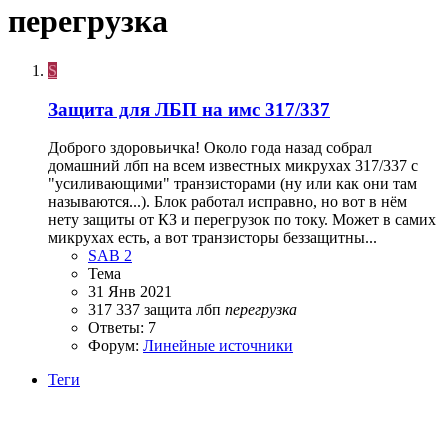
перегрузка
S
Защита для ЛБП на имс 317/337
Доброго здоровьичка! Около года назад собрал
домашний лбп на всем известных микрухах 317/337 с
"усиливающими" транзисторами (ну или как они там
называются...). Блок работал исправно, но вот в нём
нету защиты от КЗ и перегрузок по току. Может в самих
микрухах есть, а вот транзисторы беззащитны...
SAB 2
Тема
31 Янв 2021
317
337
защита
лбп
перегрузка
Ответы: 7
Форум:
Линейные источники
Теги