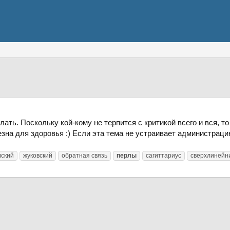
ть. Поскольку кой-кому не терпится с критикой всего и вся, т
езна для здоровья :) Если эта тема не устраивает администраци
вский
жуковский
обратная связь
перлы
сагиттариус
сверхлинейн