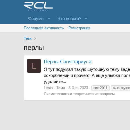
Форумы
Что нового?
Последняя активность
Регистрация
Теги
перлы
Перлы Сагиттариуса
L
Я тут подумал такую шутошную тему задела
оскорблений и прочего. А еще улыбка пол
удаляйте...
Lenin
Тема
8 Фев 2023
ввс-2011
витя жуко
Схемотехника и теоретические вопросы