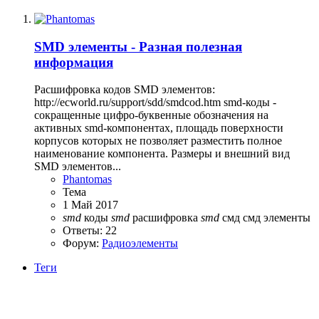
SMD элементы - Разная полезная
информация
Расшифровка кодов SMD элементов:
http://ecworld.ru/support/sdd/smdcod.htm smd-коды -
сокращенные цифро-буквенные обозначения на
активных smd-компонентах, площадь поверхности
корпусов которых не позволяет разместить полное
наименование компонента. Размеры и внешний вид
SMD элементов...
Phantomas
Тема
1 Май 2017
smd
коды
smd
расшифровка
smd
смд
смд элементы
Ответы: 22
Форум:
Радиоэлементы
Теги