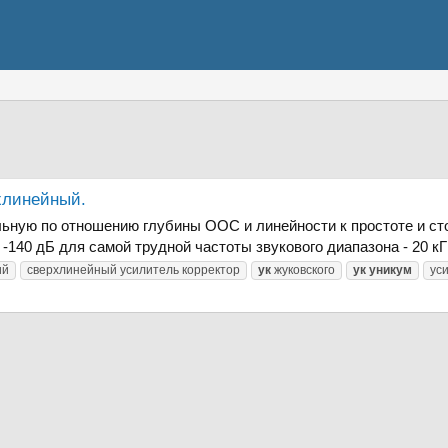
хлинейный.
ную по отношению глубины ООС и линейности к простоте и ст
140 дБ для самой трудной частоты звукового диапазона - 20 кГ
ий
сверхлинейный усилитель корректор
ук
жуковского
ук
уникум
ус