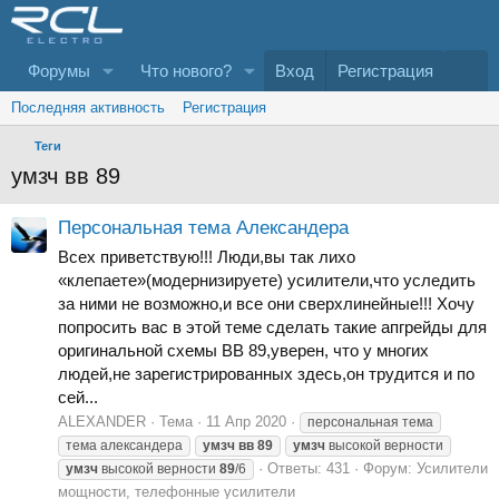
Форумы
Что нового?
Вход
Регистрация
Последняя активность
Регистрация
Теги
умзч вв 89
Персональная тема Александера
Всех приветствую!!! Люди,вы так лихо
«клепаете»(модернизируете) усилители,что уследить
за ними не возможно,и все они сверхлинейные!!! Хочу
попросить вас в этой теме сделать такие апгрейды для
оригинальной схемы ВВ 89,уверен, что у многих
людей,не зарегистрированных здесь,он трудится и по
сей...
ALEXANDER
Тема
11 Апр 2020
персональная тема
тема александера
умзч
вв
89
умзч
высокой верности
Ответы: 431
Форум:
Усилители
умзч
высокой верности
89
/6
мощности, телефонные усилители