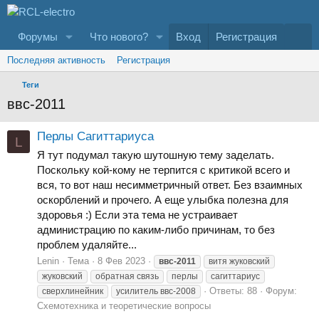
Форумы
Что нового?
Вход
Регистрация
Последняя активность
Регистрация
Теги
ввс-2011
Перлы Сагиттариуса
L
Я тут подумал такую шутошную тему заделать.
Поскольку кой-кому не терпится с критикой всего и
вся, то вот наш несимметричный ответ. Без взаимных
оскорблений и прочего. А еще улыбка полезна для
здоровья :) Если эта тема не устраивает
администрацию по каким-либо причинам, то без
проблем удаляйте...
Lenin
Тема
8 Фев 2023
ввс-2011
витя жуковский
жуковский
обратная связь
перлы
сагиттариус
Ответы: 88
Форум:
сверхлинейник
усилитель ввс-2008
Схемотехника и теоретические вопросы