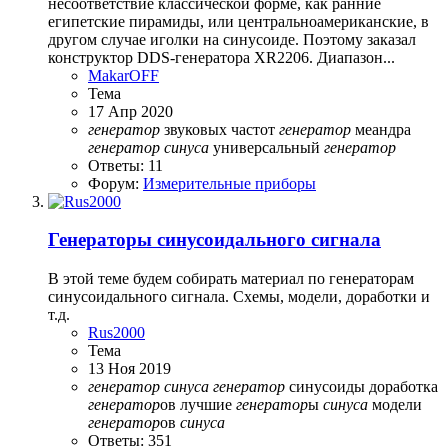
несоответствие классической форме, как ранние
египетские пирамиды, или центральноамериканские, в
другом случае иголки на синусоиде. Поэтому заказал
конструктор DDS-генератора XR2206. Диапазон...
MakarOFF
Тема
17 Апр 2020
генератор
звуковых частот
генератор
меандра
генератор
синуса
универсальный
генератор
Ответы: 11
Форум:
Измерительные приборы
Генераторы синусоидального сигнала
В этой теме будем собирать материал по генераторам
синусоидального сигнала. Схемы, модели, доработки и
т.д.
Rus2000
Тема
13 Ноя 2019
генератор
синуса
генератор
синусоиды
доработка
генератор
ов
лучшие
генератор
ы
синуса
модели
генератор
ов
синуса
Ответы: 351