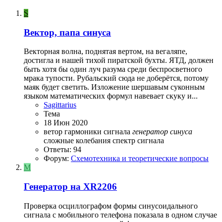
S
Вектор, папа синуса
Векторная волна, поднятая вертом, на вегаляпе,
достигла и нашей тихой пиратской бухты. ЯТД, должен
быть хотя бы один луч разума среди беспросветного
мрака тупости. Рубальский сюда не доберётся, потому
маяк будет светить. Изложение шершавым суконным
языком математических формул навевает скуку и...
Sagittarius
Тема
18 Июн 2020
ветор
гармоники сигнала
генератор
синуса
сложные колебания
спектр сигнала
Ответы: 94
Форум:
Схемотехника и теоретические вопросы
M
Генератор на XR2206
Проверка осциллографом формы синусоидального
сигнала с мобильного телефона показала в одном случае