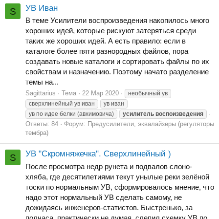
УВ Иван
S
В теме Усилители воспроизведения накопилось много
хороших идей, которые рискуют затеряться среди
таких же хороших идей. А есть правило: если в
каталоге более пяти разнородных файлов, пора
создавать новые каталоги и сортировать файлы по их
свойствам и назначению. Поэтому начато разделение
темы на...
Sagittarius
Тема
22 Мар 2020
необычный ув
сверхлинейный ув иван
ув иван
ув по идее белки (авхимовича)
усилитель
воспоизведения
Ответы: 84
Форум:
Предусилители, эквалайзеры (регуляторы
тембра)
УВ "Скромняжечка". Сверхлинейный )
S
После просмотра недр рунета и подвалов слоно-
хляба, где десятилетиями текут унылые реки зелёной
тоски по нормальным УВ, сформировалось мнение, что
надо этот нормальный УВ сделать самому, не
дожидаясь инженеров-статистов. Быстренько, за
полчаса, практически не думая, слепил схемку УВ по...