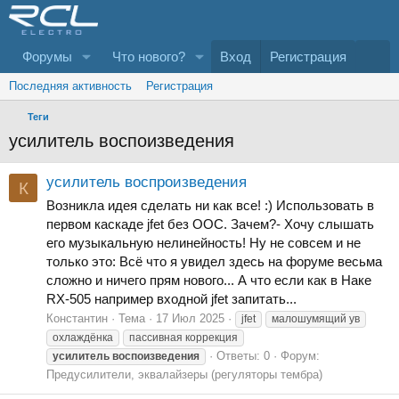
Форумы
Что нового?
Вход
Регистрация
Последняя активность
Регистрация
Теги
усилитель воспоизведения
усилитель воспроизведения
К
Возникла идея сделать ни как все! :) Использовать в
первом каскаде jfet без ООС. Зачем?- Хочу слышать
его музыкальную нелинейность! Ну не совсем и не
только это: Всё что я увидел здесь на форуме весьма
сложно и ничего прям нового... А что если как в Наке
RX-505 например входной jfet запитать...
Константин
Тема
17 Июл 2025
jfet
малошумящий ув
охлаждёнка
пассивная коррекция
Ответы: 0
Форум:
усилитель
воспоизведения
Предусилители, эквалайзеры (регуляторы тембра)