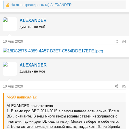
На это отреагировал(а)
ALEXANDER
Р
е
а
ALEXANDER
к
ц
думать - не моё
и
и
:
10 Апр 2020
#4
ALEXANDER
думать - не моё
10 Апр 2020
#5
Mk90 написал(а):
ALEXANDER приветствую.
1. В теме про ВВС 2011-2015 в самом начале есть архив "Все о
ВВ", скачайте. В нём много инфы (сканы статей из журналов с
платами, lay-ки для ВВ-различных). Может выберете себе чего.
2. Если хотите помощи по вашей плате, тогда хотя-бы из Sprintа