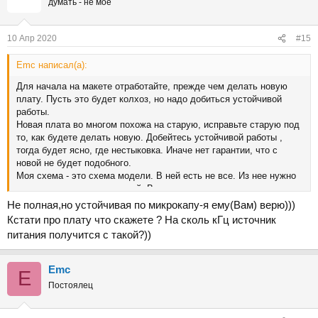
думать - не моё
10 Апр 2020
#15
Emc написал(а):
Для начала на макете отработайте, прежде чем делать новую
плату. Пусть это будет колхоз, но надо добиться устойчивой
работы.
Новая плата во многом похожа на старую, исправьте старую под
то, как будете делать новую. Добейтесь устойчивой работы ,
тогда будет ясно, где нестыковка. Иначе нет гарантии, что с
новой не будет подобного.
Моя схема - это схема модели. В ней есть не все. Из нее нужно
понять принцип исправлений. Вот еще два примера схем
реализации усилителя.
Не полная,но устойчивая по микрокапу-я ему(Вам) верю)))
Кстати про плату что скажете ? На сколь кГц источник
питания получится с такой?))
Emc
E
Постоялец