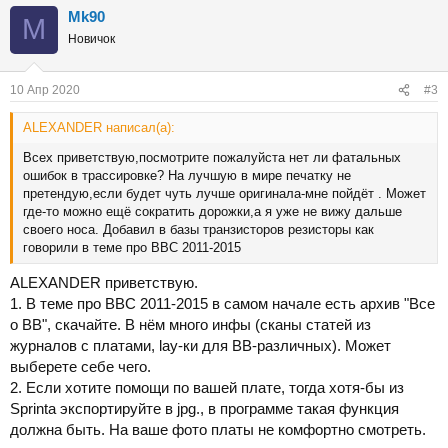
Mk90
M
Новичок
10 Апр 2020
#3
ALEXANDER написал(а):
Всех приветствую,посмотрите пожалуйста нет ли фатальных
ошибок в трассировке? На лучшую в мире печатку не
претендую,если будет чуть лучше оригинала-мне пойдёт . Может
где-то можно ещё сократить дорожки,а я уже не вижу дальше
своего носа. Добавил в базы транзисторов резисторы как
говорили в теме про ВВС 2011-2015
ALEXANDER приветствую.
1. В теме про ВВС 2011-2015 в самом начале есть архив "Все
о ВВ", скачайте. В нём много инфы (сканы статей из
журналов с платами, lay-ки для ВВ-различных). Может
выберете себе чего.
2. Если хотите помощи по вашей плате, тогда хотя-бы из
Sprintа экспортируйте в jpg., в программе такая функция
должна быть. На ваше фото платы не комфортно смотреть.