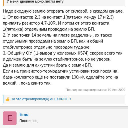
У меня двойное моно,петли нету
Надо входную землю оторвать от силовой, в каждом канале.
1. От контактов 2,3 на контакт 1(пятачок между 17 и 2,3)
припаять резистор 4.7-10R. И потом от этого контакта
1(пятачка) отдельным проводом на землю БП.
2. У вас точки 14 земель на плате разделены, их также
отдельными проводами на землю БП, как и общий
стабилитронов отдельно проводом туда-же.
3. Общий у ОУ ( 1-вывод у железных К574) скорее всего так
и должен быть на землю стабилитронов, но не уверен.
Да и землю для аккустики брать с земли БП.
Если на транзистор-термодатчик установки тока покоя на
база-коллектор ещё не поставили 100нФ, сделайте это на
всякий... пока как-то так.
Последнее редактирование:
10 Апр 2020
На это отреагировал(а)
ALEXANDER
Р
е
а
Emc
к
E
ц
Постоялец
и