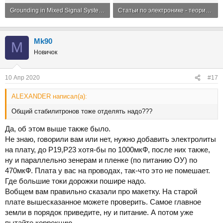
Grounding in Mixed Signal Systems.pdf
Статьи по электронике - теория и практика схемотехники.pdf
316 KB · Просмотры: 20
129.5 KB · Просмотры: 24
Mk90
M
Новичок
10 Апр 2020
#17
ALEXANDER написал(а):
Общий стабилитронов тоже отделять надо???
Да, об этом выше также было.
Не знаю, говорили вам или нет, нужно добавить электролиты
на плату, до Р19,Р23 хотя-бы по 1000мкФ, после них также,
ну и параллельно зенерам и пленке (по питанию ОУ) по
470мкФ. Плата у вас на проводах, так-что это не помешает.
Где большие токи дорожки пошире надо.
Вобщем вам правильно сказали про макетку. На старой
плате вышесказанное можете проверить. Самое главное
земли в порядок приведите, ну и питание. А потом уже
пытайте коррекцию.