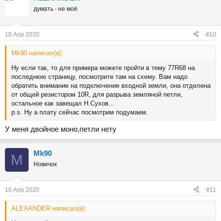
ц
думать - не моё
и
и
:
10 Апр 2020
#10
Mk90 написал(а):
Ну если так, то для примера можете пройти в тему 77R68 на
последнюю страницу, посмотрите там на схему. Вам надо
обратить внимание на подключение входной земли, она отделена
от общей резистором 10R, для разрыва земляной петли,
остальное как завещал Н.Сухов...
p.s. Ну а плату сейчас посмотрим подумаем.
У меня двойное моно,петли нету
Mk90
M
Новичок
10 Апр 2020
#11
ALEXANDER написал(а):