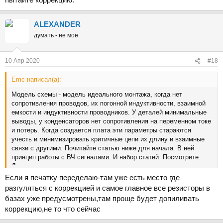
ALEXANDER
думать - не моё
10 Апр 2020
#18
Emc написал(а):
Модель схемы - модель идеального монтажа, когда нет
сопротивления проводов, их погонной индуктивности, взаимной
емкости и индуктивности проводников. У деталей минимальные
выводы, у конденсаторов нет сопротивления на переменном токе
и потерь. Когда создается плата эти параметры стараются
учесть и минимизировать критичные цепи их длину и взаимные
связи с другими. Почитайте статью ниже для начала. В ней
принцип работы с ВЧ сигналами. И набор статей. Посмотрите.
Даю основную страницу со ссылками
Если я печатку переделаю-там уже есть место где
разгуляться с коррекцией и самое главное все резисторы в
базах уже предусмотрены,там проще будет допиливать
коррекцию,не то что сейчас