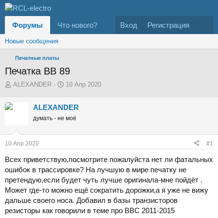
Форумы
Что нового?
Вход
Регистрация
Новые сообщения
Печатные платы
Печатка ВВ 89
А
Д
ALEXANDER
10 Апр 2020
в
а
т
т
ALEXANDER
о
а
думать - не моё
р
н
т
а
е
ч
10 Апр 2020
#1
м
а
ы
л
Всех приветствую,посмотрите пожалуйста нет ли фатальных
а
ошибок в трассировке? На лучшую в мире печатку не
претендую,если будет чуть лучше оригинала-мне пойдёт .
Может где-то можно ещё сократить дорожки,а я уже не вижу
дальше своего носа. Добавил в базы транзисторов
резисторы как говорили в теме про ВВС 2011-2015