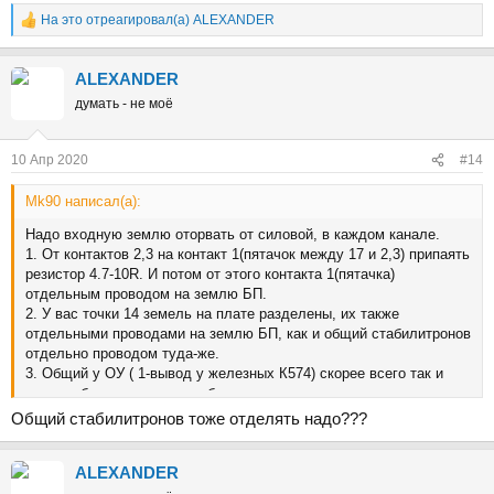
На это отреагировал(а)
ALEXANDER
Р
е
а
ALEXANDER
к
ц
думать - не моё
и
и
:
10 Апр 2020
#14
Mk90 написал(а):
Надо входную землю оторвать от силовой, в каждом канале.
1. От контактов 2,3 на контакт 1(пятачок между 17 и 2,3) припаять
резистор 4.7-10R. И потом от этого контакта 1(пятачка)
отдельным проводом на землю БП.
2. У вас точки 14 земель на плате разделены, их также
отдельными проводами на землю БП, как и общий стабилитронов
отдельно проводом туда-же.
3. Общий у ОУ ( 1-вывод у железных К574) скорее всего так и
должен быть на землю стабилитронов, но не уверен.
Да и землю для аккустики брать с земли БП.
Общий стабилитронов тоже отделять надо???
Если на транзистор-термодатчик установки тока покоя на база-
коллектор ещё не поставили 100нФ, сделайте это на всякий...
ALEXANDER
пока как-то так.