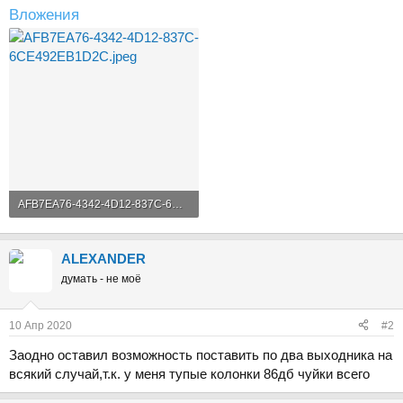
Вложения
AFB7EA76-4342-4D12-837C-6CE492EB1D2C.jpeg
891.6 KB · Просмотры: 158
ALEXANDER
думать - не моё
10 Апр 2020
#2
Заодно оставил возможность поставить по два выходника на
всякий случай,т.к. у меня тупые колонки 86дб чуйки всего