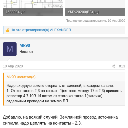
1688984.gif
УМ%20200(ВВ).jpg
54.4 KB · Просмотры: 142
170.1 KB · Просмотры: 136
Последнее редактирование:
10 Апр 2020
На это отреагировал(а)
ALEXANDER
Р
е
а
Mk90
к
M
ц
Новичок
и
и
:
10 Апр 2020
#13
Mk90 написал(а):
Надо входную землю оторвать от силовой, в каждом канале.
1. От контактов 2,3 на контакт 1(пятачок между 17 и 2,3) припаять
резистор 4.7-10R. И потом от этого контакта 1(пятачка)
отдельным проводом на землю БП.
Добавлю, на всякий случай: Землянной провод источника
сигнала надо цеплять на контакты - 2,3.