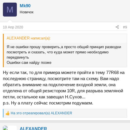
Mk90
M
Новичок
10 Апр 2020
#9
ALEXANDER написал(а):
Я не ошибки прошу проверить,а просто общий принцип разводки
посмотреть и сказать, что куда может прямо необходимо
передвинуть
Ошибки сам найду позже
Ну если так, то для примера можете пройти в тему 77R68 на
последнюю страницу, посмотрите там на схему. Вам надо
обратить внимание на подключение входной земли, она
отделена от общей резистором 10R, для разрыва земляной
петли, остальное как завещал Н.Сухов...
p.s. Ну а плату сейчас посмотрим подумаем.
На это отреагировал(а)
ALEXANDER
Р
е
а
ALEXANDER
к