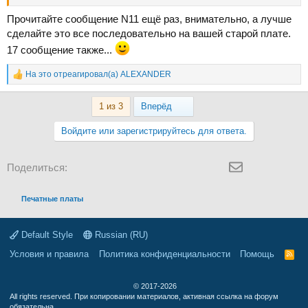
Прочитайте сообщение N11 ещё раз, внимательно, а лучше
сделайте это все последовательно на вашей старой плате.
17 сообщение также...
На это отреагировал(а)
ALEXANDER
Р
е
а
Last
1 из 3
Вперёд
к
ц
Войдите или зарегистрируйтесь для ответа.
и
и
:
Facebook
LinkedIn
Reddit
Pinterest
Tumblr
WhatsApp
Электронная 
Поделиться:
Печатные платы
Default Style
Russian (RU)
Условия и правила
Политика конфиденциальности
Помощь
R
S
S
© 2017-2026
All rights reserved. При копировании материалов, активная ссылка на форум
обязательна.