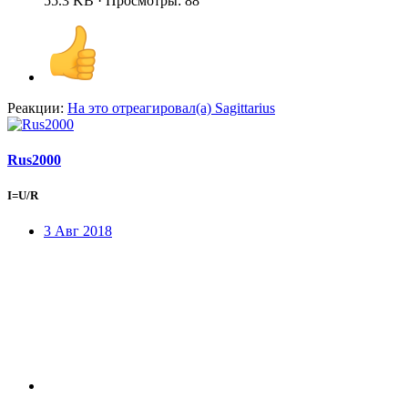
55.3 KB · Просмотры: 88
Реакции:
На это отреагировал(а)
Sagittarius
Rus2000
I=U/R
3 Авг 2018