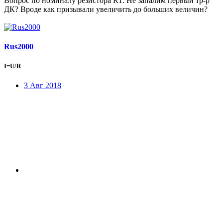
Вопрос по номиналу резистора R1. Не запалим первый тр-р
ДК? Вроде как призывали увеличить до больших величин?
Rus2000
I=U/R
3 Авг 2018