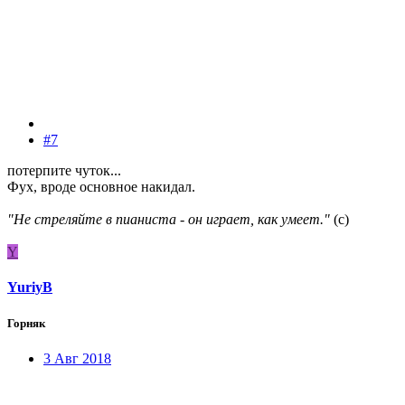
#7
потерпите чуток...
Фух, вроде основное накидал.
"Не стреляйте в пианиста - он играет, как умеет."
(с)
Y
YuriyB
Горняк
3 Авг 2018