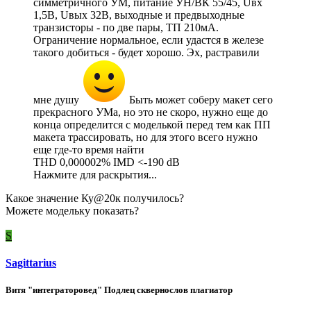
симметричного УМ, питание УН/ВК 55/45, Uвх
1,5В, Uвых 32В, выходные и предвыходные
транзисторы - по две пары, ТП 210мА.
Ограничение нормальное, если удастся в железе
такого добиться - будет хорошо. Эх, растравили
мне душу
Быть может соберу макет сего
прекрасного УМа, но это не скоро, нужно еще до
конца определится с моделькой перед тем как ПП
макета трассировать, но для этого всего нужно
еще где-то время найти
THD 0,000002% IMD <-190 dB
Нажмите для раскрытия...
Какое значение Ку@20к получилось?
Можете модельку показать?
S
Sagittarius
Витя "интеграторовед" Подлец сквернослов плагиатор