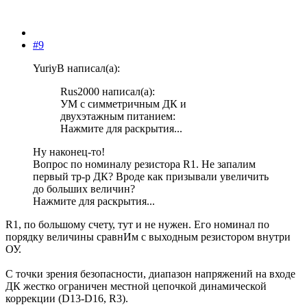
#9
YuriyB написал(а):
Rus2000 написал(а):
УМ с симметричным ДК и
двухэтажным питанием:
Нажмите для раскрытия...
Ну наконец-то!
Вопрос по номиналу резистора R1. Не запалим
первый тр-р ДК? Вроде как призывали увеличить
до больших величин?
Нажмите для раскрытия...
R1, по большому счету, тут и не нужен. Его номинал по
порядку величины сравнИм с выходным резистором внутри
ОУ.
С точки зрения безопасности, диапазон напряжений на входе
ДК жестко ограничен местной цепочкой динамической
коррекции (D13-D16, R3).