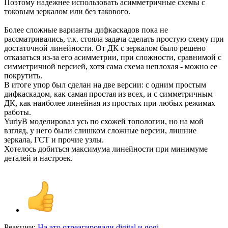
Поэтому надежнее использовать асимметричные схемы с
токовым зеркалом или без такового.
Более сложные варианты дифкаскадов пока не
рассматривались, т.к. стояла задача сделать простую схему при
достаточной линейности. От ДК с зеркалом было решено
отказаться из-за его асимметрии, при сложности, сравнимой с
симметричной версией, хотя сама схема неплохая - можно ее
покрутить.
В итоге упор был сделан на две версии: с одним простым
дифкаскадом, как самая простая из всех, и с симметричным
ДК, как наиболее линейная из простых при любых режимах
работы.
YuriyB моделировал усь по схожей топологии, но на мой
взгляд, у него были слишком сложные версии, лишние
зеркала, ГСТ и прочие узлы.
Хотелось добиться максимума линейности при минимуме
деталей и настроек.
Реакции:
На это отреагировали
digital
и
gogi