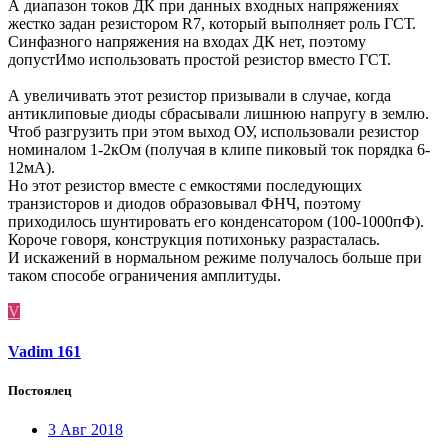
А диапазон токов ДК при данных входных напряжениях
жестко задан резистором R7, который выполняет роль ГСТ.
Синфазного напряжения на входах ДК нет, поэтому
допустИмо использовать простой резистор вместо ГСТ.
А увеличивать этот резистор призывали в случае, когда
антиклиповые диоды сбрасывали лишнюю напругу в землю.
Чтоб разгрузить при этом выход ОУ, использовали резистор
номиналом 1-2кОм (получая в клипе пиковый ток порядка 6-
12мА).
Но этот резистор вместе с емкостями последующих
транзисторов и диодов образовывал ФНЧ, поэтому
приходилось шунтировать его конденсатором (100-1000пФ).
Короче говоря, конструкция потихоньку разрасталась.
И искажений в нормальном режиме получалось больше при
таком способе ограничения амплитуды.
V
Vadim 161
Постоялец
3 Авг 2018