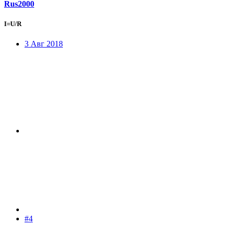
Rus2000
I=U/R
3 Авг 2018
#4