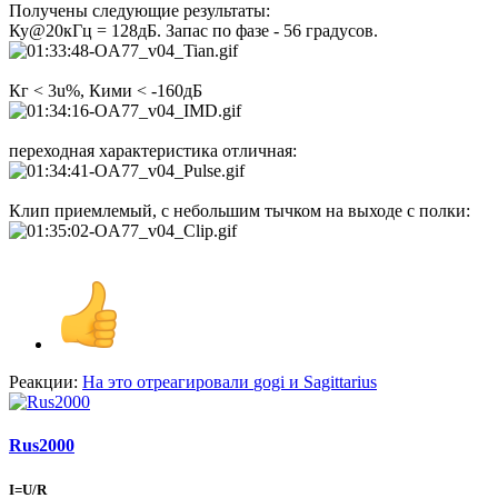
Получены следующие результаты:
Ку@20кГц = 128дБ. Запас по фазе - 56 градусов.
Кг < 3u%, Кими < -160дБ
переходная характеристика отличная:
Клип приемлемый, с небольшим тычком на выходе с полки:
Реакции:
На это отреагировали
gogi
и
Sagittarius
Rus2000
I=U/R