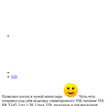
#10
Позвольте влезть в чужой монастырь
Чуть-чуть
поправил под себя модельку симметричного УМ, питание УН/
ВК 55/45, Uвх 1,5В, Uвых 32В, выходные и предвыходные